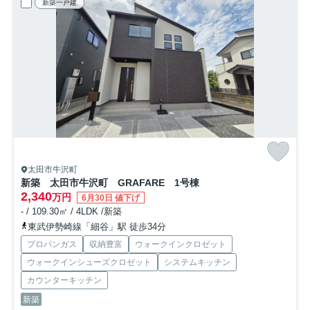
新築一戸建
太田市牛沢町
新築 太田市牛沢町 GRAFARE 1号棟
2,340
万円
6月30日 値下げ
- / 109.30㎡ / 4LDK /新築
東武伊勢崎線「細谷」駅 徒歩34分
プロパンガス
収納豊富
ウォークインクロゼット
ウォークインシューズクロゼット
システムキッチン
カウンターキッチン
新築