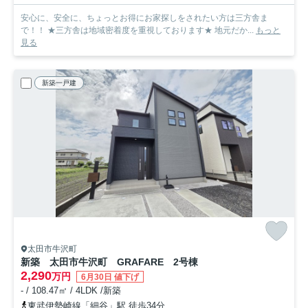
安心に、安全に、ちょっとお得にお家探しをされたい方は三方舎ま
で！！ ★三方舎は地域密着度を重視しております★ 地元だか...
もっと
見る
新築一戸建
太田市牛沢町
新築 太田市牛沢町 GRAFARE 2号棟
2,290
万円
6月30日 値下げ
- / 108.47㎡ / 4LDK /新築
東武伊勢崎線「細谷」駅 徒歩34分