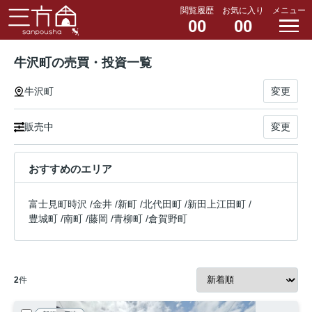
閲覧履歴
お気に入り
メニュー
00
00
牛沢町の売買・投資一覧
牛沢町
変更
販売中
変更
おすすめのエリア
富士見町時沢
/
金井
/
新町
/
北代田町
/
新田上江田町
/
豊城町
/
南町
/
藤岡
/
青柳町
/
倉賀野町
2
件