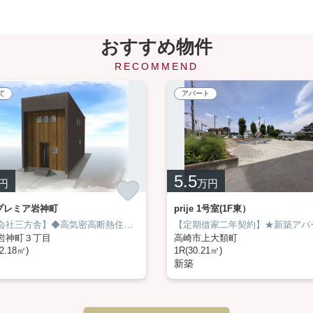
おすすめ物件
RECOMMEND
て
アパート
5.5
円
万円
Aプレミア岩神町
prije 1号室(1F東）
【株式会社三方舎】◆高気密高断熱住宅・UA値0.25断熱等級7相当♪◆ダブル断熱とアルゴンガス入り高断熱トリプルガラス採用！◆床下エアコン1台でお家をまるごと冷暖房！◆どの部屋も温度差がない高性能住宅♪◆オール電化・ＬＥＤ照明でエコな暮らし♪◆オカケンホーム施工のお家で安心・快適な生活
岩神町３丁目
高崎市上大類町
2.18㎡)
1R(30.21㎡)
新築