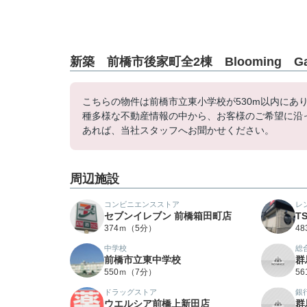
新築 前橋市後家町全2棟 Blooming G
こちらの物件は前橋市立東小学校が530m以内にあ
種多様な不動産情報の中から、お客様のご希望に沿
あれば、当社スタッフへお聞かせください。
周辺施設
コンビニエンスストア
レ
セブンイレブン 前橋箱田町店
T
374ｍ（5分）
4
中学校
総
前橋市立東中学校
群
550ｍ（7分）
5
ドラッグストア
銀
ウエルシア前橋上新田店
群