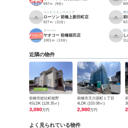
697ｍ（9分）
8
コンビニエンスストア
郵
ローソン 前橋上新田町店
前
827ｍ（11分）
9
スーパー
銀
ヤオコー 前橋箱田店
し
1001ｍ（13分）
1
近隣の物件
前橋市総社町植野
前橋市天川原町１丁目
4SLDK (128.35㎡)
4LDK (103.08㎡)
3
3,080
2,980
2
万円
万円
よく見られている物件