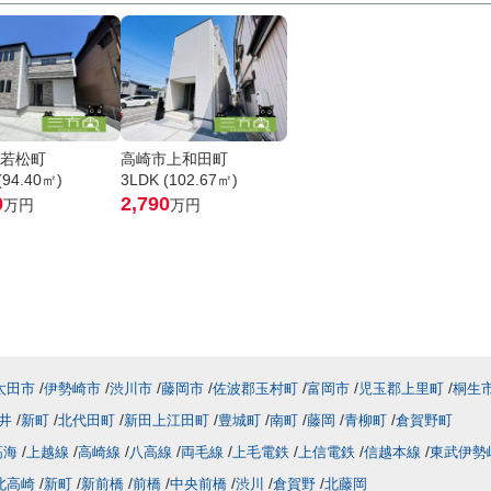
若松町
高崎市上和田町
(94.40㎡)
3LDK (102.67㎡)
0
2,790
万円
万円
太田市
伊勢崎市
渋川市
藤岡市
佐波郡玉村町
富岡市
児玉郡上里町
桐生
井
新町
北代田町
新田上江田町
豊城町
南町
藤岡
青柳町
倉賀野町
高海
上越線
高崎線
八高線
両毛線
上毛電鉄
上信電鉄
信越本線
東武伊勢
北高崎
新町
新前橋
前橋
中央前橋
渋川
倉賀野
北藤岡