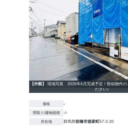
【外観】
現地写真 2026年6月完成予定！類似物件
ださい♪
-
価格
-/-
間取り/建物面積
群馬県
前橋市
後家町
57-2-20
所在地