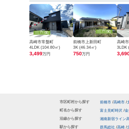
高崎市常盤町
前橋市上新田町
高崎市
4LDK (104.80㎡)
3K (46.34㎡)
3LDK 
3,499
750
3,69
万円
万円
市区町村から探す
前橋市
高崎市
町名から探す
富士見町時沢
金
沿線から探す
湘南新宿ライン
駅から探す
群馬総社
高崎