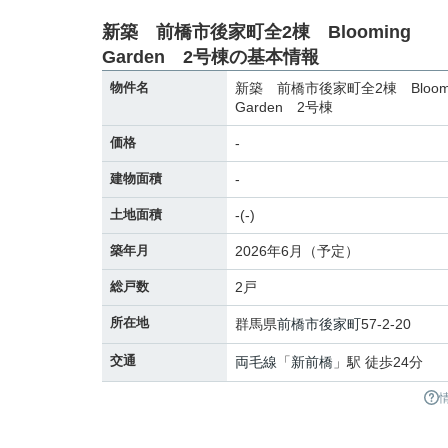
新築 前橋市後家町全2棟 Blooming
Garden 2号棟の基本情報
物件名
新築 前橋市後家町全2棟 Bloo
Garden 2号棟
価格
-
建物面積
-
土地面積
-(-)
築年月
2026年6月（予定）
総戸数
2戸
所在地
群馬県
前橋市
後家町
57-2-20
交通
両毛線
「
新前橋
」駅 徒歩24分