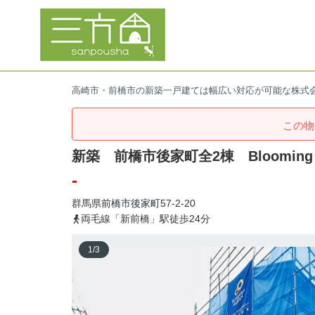
高崎市・前橋市の新築一戸建ては幅広い対応が可能な株式
この物
新築 前橋市後家町全2棟 Blooming
-
群馬県
前橋市
後家町
57-2-20
両毛線「新前橋」駅徒歩24分
1
/
3