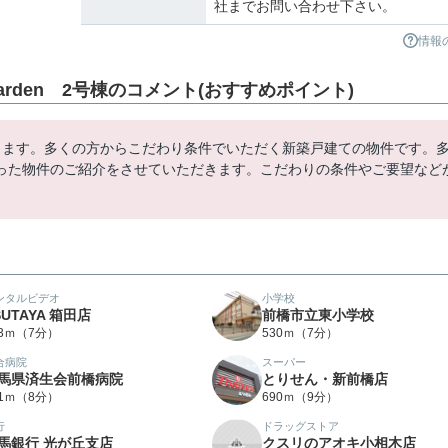
社までお問い合わせ下さい。
情報
arden 2号棟のコメント(おすすめポイント)
ります。多くの方からこだわり条件でいただく新築戸建ての物件です。
った物件のご紹介をさせていただきます。こだわりの条件やご要望など
ンタルビデオ
小学校
SUTAYA 箱田店
前橋市立東小学校
83ｍ（7分）
530ｍ（7分）
合病院
スーパー
馬県済生会前橋病院
とりせん・新前橋店
61ｍ（8分）
690ｍ（9分）
行
ドラッグストア
馬銀行 光が丘支店
クスリのアオキ小相木店