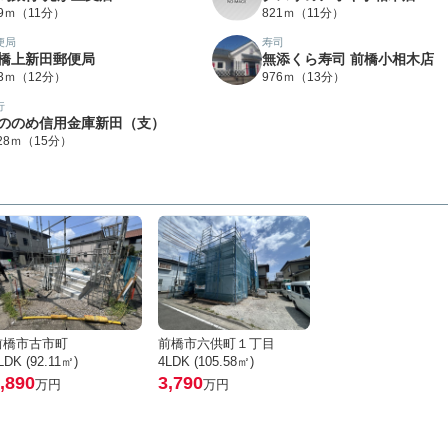
09ｍ（11分）
821ｍ（11分）
便局
寿司
橋上新田郵便局
無添くら寿司 前橋小相木店
23ｍ（12分）
976ｍ（13分）
行
ののめ信用金庫新田（支）
128ｍ（15分）
前橋市古市町
前橋市六供町１丁目
LDK (92.11㎡)
4LDK (105.58㎡)
,890
3,790
万円
万円