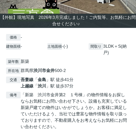
【外観】現地写真 2026年3月完成しました！ご内覧等、お気軽にお問
合せください♪
-
価格
-
-(-)
3LDK＋S(納
建物面積
土地面積
間取り
戸)
新築
築年数
群馬県
渋川市
金井
500-2
所在地
吾妻線
「
金島
」駅 徒歩41分
交通
上越線
「
渋川
」駅 徒歩37分
「新築 渋川市金井第2 １号棟」の物件情報をお探し
備考
ならお気軽にお問い合わせ下さい。設備も充実している
新築戸建ての物件はいかがでしょうか。お客様に満足し
ていただけるよう、当社では豊富な物件情報を取り扱っ
ておりますので、不動産購入をお考えならお気軽にお問
い合わせください。