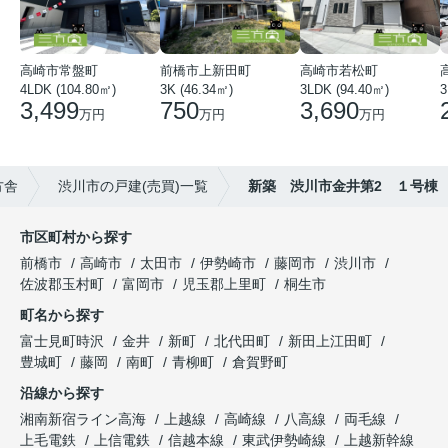
高崎市常盤町
前橋市上新田町
高崎市若松町
4LDK (104.80㎡)
3K (46.34㎡)
3LDK (94.40㎡)
3
3,499
750
3,690
万円
万円
万円
方舎
渋川市の戸建(売買)一覧
新築 渋川市金井第2 １号棟
市区町村から探す
前橋市
高崎市
太田市
伊勢崎市
藤岡市
渋川市
佐波郡玉村町
富岡市
児玉郡上里町
桐生市
町名から探す
富士見町時沢
金井
新町
北代田町
新田上江田町
豊城町
藤岡
南町
青柳町
倉賀野町
沿線から探す
湘南新宿ライン高海
上越線
高崎線
八高線
両毛線
上毛電鉄
上信電鉄
信越本線
東武伊勢崎線
上越新幹線