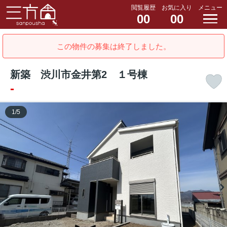
閲覧履歴
お気に入り
メニュー
00
00
この物件の募集は終了しました。
新築 渋川市金井第2 １号棟
-
1
/
5