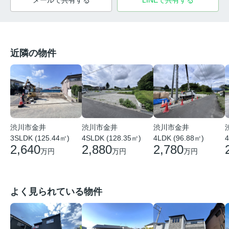
メールで共有する
LINEで共有する
近隣の物件
渋川市金井
渋川市金井
渋川市金井
3SLDK (125.44㎡)
4SLDK (128.35㎡)
4LDK (96.88㎡)
4
2,640
2,880
2,780
万円
万円
万円
よく見られている物件