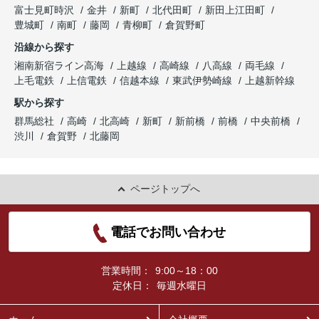
富士見町時沢
金井
新町
北代田町
新田上江田町
豊城町
南町
藤岡
青柳町
倉賀野町
沿線から探す
湘南新宿ライン高海
上越線
高崎線
八高線
両毛線
上毛電鉄
上信電鉄
信越本線
東武伊勢崎線
上越新幹線
駅から探す
群馬総社
高崎
北高崎
新町
新前橋
前橋
中央前橋
渋川
倉賀野
北藤岡
ページトップへ
電話でお問い合わせ
営業時間：
9:00～18：00
定休日：
毎週水曜日