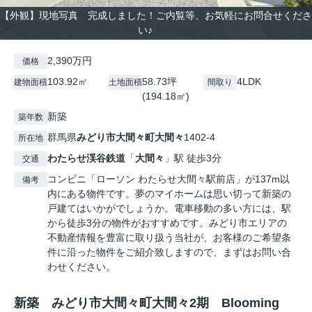
【外観】現地写真 完成しました！ご内覧等、お気軽にお問合せくださ
い♪
2,390万円
価格
103.92㎡
58.73坪
4LDK
建物面積
土地面積
間取り
(194.18㎡)
新築
築年数
群馬県
みどり市
大間々町大間々
1402-4
所在地
わたらせ渓谷鉄道
「
大間々
」駅 徒歩3分
交通
コンビニ「ローソン わたらせ大間々駅前店」が137m以
備考
内にある物件です。夢のマイホームは思い切って新築の
戸建てはいかがでしょうか。電車移動の多い方には、駅
から徒歩3分の物件がおすすめです。みどり市エリアの
不動産情報を豊富に取り扱う当社が、お客様のご希望条
件に沿った物件をご紹介致しますので、まずはお問い合
わせください。
新築 みどり市大間々町大間々2期 Blooming