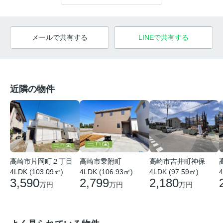
メールで共有する
LINEで共有する
近隣の物件
高崎市片岡町２丁目
高崎市乗附町
高崎市吉井町神保
4LDK (103.09㎡)
4LDK (106.93㎡)
4LDK (97.59㎡)
4
3,590
2,799
2,180
万円
万円
万円