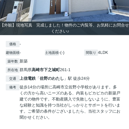
【外観】現地写真 完成しました！物件のご内覧等、お気軽にお問合せ
ください♪
-
価格
-
-(-)
4LDK
建物面積
土地面積
間取り
新築
築年数
群馬県
高崎市
下之城町
261-1
所在地
上信電鉄
「
佐野のわたし
」駅 徒歩24分
交通
徒歩14分の場所に高崎市立佐野小学校があります。多
備考
くの方から高いニーズのある、内装もピカピカの新築戸
建ての物件です。不動産購入で失敗しないように、豊富
な経験と知識を持つ当社がしっかりとサポートを行いま
す。ご希望の条件がございましたら、当社スタッフにお
聞かせください。