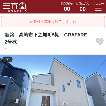
閲覧履歴
お気に入り
メニュー
00
00
この物件の募集は終了しました。
新築 高崎市下之城町5期 GRAFARE
2号棟
-
1
/
5