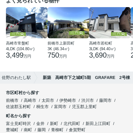
よく見られている物件
高崎市常盤町
前橋市上新田町
高崎市若松町
4LDK (104.80㎡)
3K (46.34㎡)
3LDK (94.40㎡)
3
3,499
750
3,690
万円
万円
万円
佐野のわたし駅
新築 高崎市下之城町5期 GRAFARE 2号棟
市区町村から探す
前橋市
高崎市
太田市
伊勢崎市
渋川市
藤岡市
佐波郡玉村町
桐生市
富岡市
児玉郡上里町
町名から探す
富士見町時沢
金井
新町
北代田町
新田上江田町
豊城町
南町
藤岡
青柳町
倉賀野町