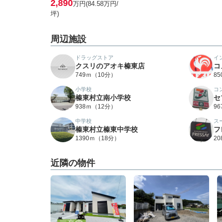
2,890
万円(84.58万円/
坪)
周辺施設
ドラッグストア
イ
クスリのアオキ榛東店
コ
749ｍ（10分）
8
小学校
コ
榛東村立南小学校
セ
938ｍ（12分）
9
中学校
ス
榛東村立榛東中学校
フ
1390ｍ（18分）
2
近隣の物件