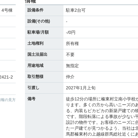
情報
 4号棟
設備条件
駐車2台可
設備(その他)
-
駐車場/月額
-/0円
土地権利
所有権
国土法届出
不要
用途地域
無指定
取引態様
仲介
2421-2
引渡し
2027年1月上旬
備考
徒歩12分の場所に榛東村立南小学校
情報の見方
ります。多くの方から高いニーズの
る、内装もピカピカの新築戸建ての
です。階段転落による事故が少ない
設計の物件です。お客様のニーズに
た一戸建てが見つかるよう、当社は
馬郡榛東村の上越線群馬総社近くに