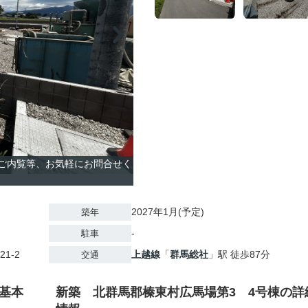
のご内覧等、お気軽にお問合せく
2027年1月(予定)
築年
-
駐車
21-2
上越線
「
群馬総社
」駅 徒歩87分
交通
基本
新築 北群馬郡榛東村広馬場第3 4号棟の詳