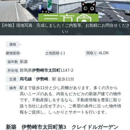
【外観】現地写真 完成しました！ご内覧等、お気軽にお問合せくださ
い♪
-
価格
-
-(-)
4LDK
建物面積
土地面積
間取り
新築
築年数
群馬県
伊勢崎市
太田町
1147-2
所在地
両毛線
「
伊勢崎
」駅 徒歩11分
交通
駅まで徒歩11分と少し距離があります。多くの方から
備考
高いニーズのある、内装もピカピカの新築戸建ての物件
です。不動産探しをするなら、不動産情報を豊富に取り
扱う当社にお任せ下さい。ご希望の条件に沿った物件情
報をご提供し、しっかりとサポートを行います。
新築 伊勢崎市太田町第3 クレイドルガーデン