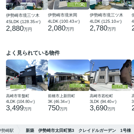
伊勢崎市境米岡
伊勢崎市境三ツ木
伊勢崎市境三ツ木
4LDK (100.43㎡)
4LDK (125.10㎡)
4
4SLDK (128.35㎡)
2,080
2,780
2,880
万円
万円
万円
よく見られている物件
高崎市常盤町
前橋市上新田町
高崎市若松町
4LDK (104.80㎡)
3K (46.34㎡)
3LDK (94.40㎡)
3
3,499
750
3,690
万円
万円
万円
伊勢崎駅
新築 伊勢崎市太田町第3 クレイドルガーデン 1号棟