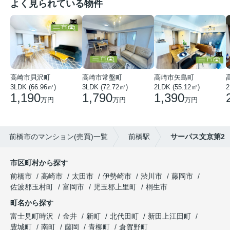
よく見られている物件
高崎市貝沢町
高崎市常盤町
高崎市矢島町
3LDK (66.96㎡)
3LDK (72.72㎡)
2LDK (55.12㎡)
2
1,190
1,790
1,390
万円
万円
万円
前橋市のマンション(売買)一覧
前橋駅
サーパス文京第2
市区町村から探す
前橋市
高崎市
太田市
伊勢崎市
渋川市
藤岡市
佐波郡玉村町
富岡市
児玉郡上里町
桐生市
町名から探す
富士見町時沢
金井
新町
北代田町
新田上江田町
豊城町
南町
藤岡
青柳町
倉賀野町