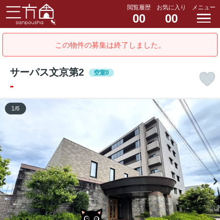
閲覧履歴
お気に入り
メニュー
00
00
この物件の募集は終了しました。
サーパス文京第2
空室0
-
1
/
6