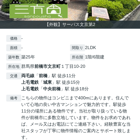
【外観】サーパス文京第2
-
価格
-
2LDK
面積
間取り
築25年
1階/6階建
築年数
所在階
群馬県
前橋市
文京町
１丁目10-20
所在地
両毛線
「
前橋
」駅 徒歩11分
交通
上毛電鉄
「
城東
」駅 徒歩15分
上毛電鉄
「
中央前橋
」駅 徒歩18分
こちらの物件はコンビニまで400mにあります。住んで
備考
いて心地の良い中古マンションで魅力的です。駅徒歩
11分の場所にある物件です。当社が取り扱っている物
件が前橋市に多数立地しています。物件をお求めであれ
ば、メール又はお電話にてご連絡下さい。経験豊富な当
社スタッフが丁寧に物件情報のご案内とサポート致しま
す。