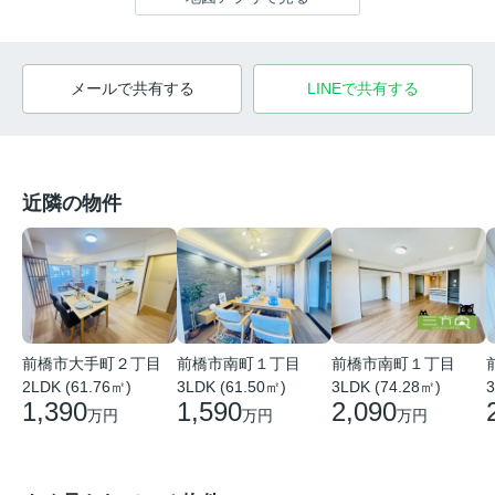
メールで共有する
LINEで共有する
近隣の物件
前橋市大手町２丁目
前橋市南町１丁目
前橋市南町１丁目
2LDK (61.76㎡)
3LDK (61.50㎡)
3LDK (74.28㎡)
3
1,390
1,590
2,090
万円
万円
万円