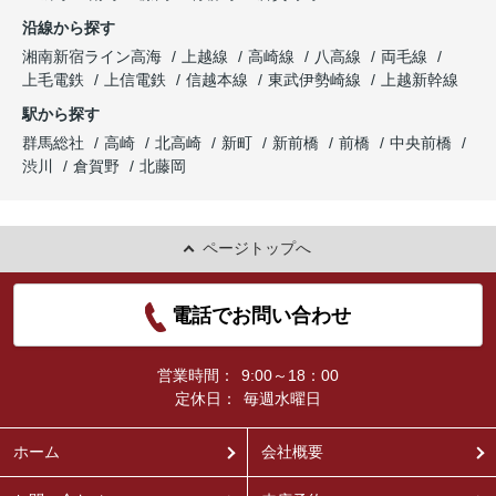
沿線から探す
湘南新宿ライン高海
上越線
高崎線
八高線
両毛線
上毛電鉄
上信電鉄
信越本線
東武伊勢崎線
上越新幹線
駅から探す
群馬総社
高崎
北高崎
新町
新前橋
前橋
中央前橋
渋川
倉賀野
北藤岡
ページトップへ
電話でお問い合わせ
営業時間：
9:00～18：00
定休日：
毎週水曜日
ホーム
会社概要