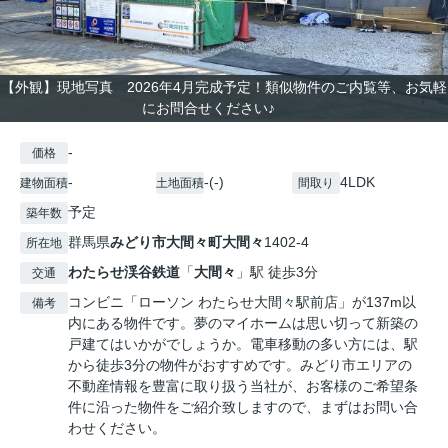
【外観】現地写真 2026年4月完成予定！類似物件のご内覧等、お気軽
にお問合せください♪
-
価格
-
-(-)
4LDK
建物面積
土地面積
間取り
予定
築年数
群馬県
みどり市
大間々町大間々
1402-4
所在地
わたらせ渓谷鉄道
「
大間々
」駅 徒歩3分
交通
コンビニ「ローソン わたらせ大間々駅前店」が137m以
備考
内にある物件です。夢のマイホームは思い切って新築の
戸建てはいかがでしょうか。電車移動の多い方には、駅
から徒歩3分の物件がおすすめです。みどり市エリアの
不動産情報を豊富に取り扱う当社が、お客様のご希望条
件に沿った物件をご紹介致しますので、まずはお問い合
わせください。