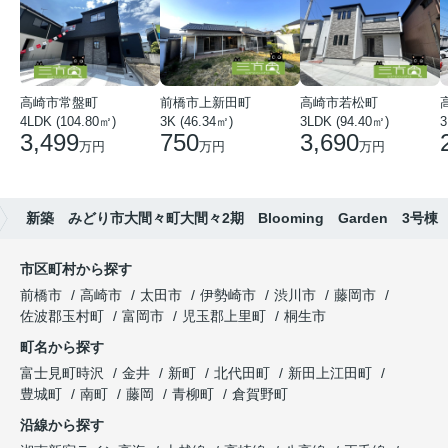
高崎市常盤町
前橋市上新田町
高崎市若松町
4LDK (104.80㎡)
3K (46.34㎡)
3LDK (94.40㎡)
3
3,499
750
3,690
万円
万円
万円
新築 みどり市大間々町大間々2期 Blooming Garden 3号棟
市区町村から探す
前橋市
高崎市
太田市
伊勢崎市
渋川市
藤岡市
佐波郡玉村町
富岡市
児玉郡上里町
桐生市
町名から探す
富士見町時沢
金井
新町
北代田町
新田上江田町
豊城町
南町
藤岡
青柳町
倉賀野町
沿線から探す