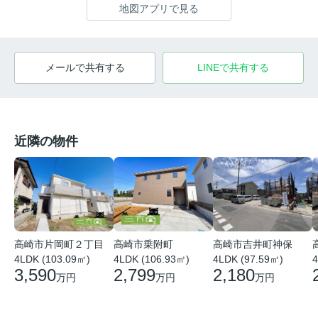
地図アプリで見る
メールで共有する
LINEで共有する
近隣の物件
高崎市片岡町２丁目
高崎市乗附町
高崎市吉井町神保
4LDK (103.09㎡)
4LDK (106.93㎡)
4LDK (97.59㎡)
4
3,590
2,799
2,180
万円
万円
万円