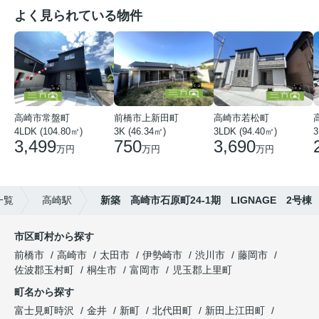
よく見られている物件
高崎市常盤町
前橋市上新田町
高崎市若松町
4LDK (104.80㎡)
3K (46.34㎡)
3LDK (94.40㎡)
3
3,499
750
3,690
万円
万円
万円
一覧
高崎駅
新築 高崎市石原町24-1期 LIGNAGE 2号棟
市区町村から探す
前橋市
高崎市
太田市
伊勢崎市
渋川市
藤岡市
佐波郡玉村町
桐生市
富岡市
児玉郡上里町
町名から探す
富士見町時沢
金井
新町
北代田町
新田上江田町