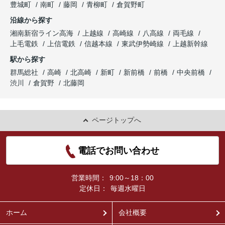
豊城町
南町
藤岡
青柳町
倉賀野町
沿線から探す
湘南新宿ライン高海
上越線
高崎線
八高線
両毛線
上毛電鉄
上信電鉄
信越本線
東武伊勢崎線
上越新幹線
駅から探す
群馬総社
高崎
北高崎
新町
新前橋
前橋
中央前橋
渋川
倉賀野
北藤岡
ページトップへ
電話でお問い合わせ
営業時間：
9:00～18：00
定休日：
毎週水曜日
ホーム
会社概要