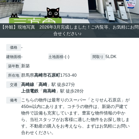
【外観】現地写真 2026年3月完成しました！ご内覧等、お気軽にお問
合せください♪
-
価格
-
-(-)
5LDK
建物面積
土地面積
間取り
新築
築年数
群馬県
高崎市
石原町
1753-40
所在地
高崎線
「
高崎
」駅 徒歩27分
交通
上信電鉄
「
南高崎
」駅 徒歩28分
こちらの物件は最寄りのスーパー「とりせん石原店」が
備考
450m以内にあります。コチラの物件は、新築の戸建て
物件で設備も充実しています。豊富な物件情報の中か
ら、当社スタッフがお客様に適した物件をお探し致しま
す。不動産の購入をお考えなら、まずはお気軽にお問い
合わせください。