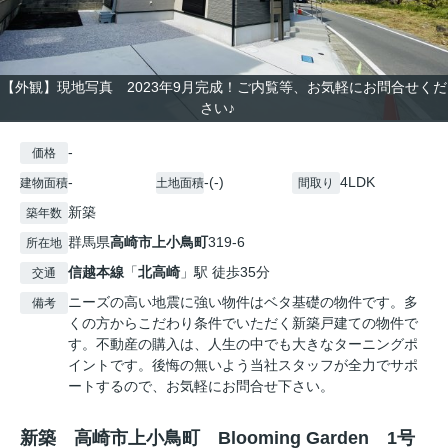
【外観】現地写真 2023年9月完成！ご内覧等、お気軽にお問合せくだ
さい♪
-
価格
-
-(-)
4LDK
建物面積
土地面積
間取り
新築
築年数
群馬県
高崎市
上小鳥町
319-6
所在地
信越本線
「
北高崎
」駅 徒歩35分
交通
ニーズの高い地震に強い物件はベタ基礎の物件です。多
備考
くの方からこだわり条件でいただく新築戸建ての物件で
す。不動産の購入は、人生の中でも大きなターニングポ
イントです。後悔の無いよう当社スタッフが全力でサポ
ートするので、お気軽にお問合せ下さい。
新築 高崎市上小鳥町 Blooming Garden 1号