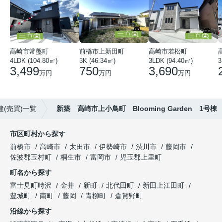
高崎市常盤町
前橋市上新田町
高崎市若松町
4LDK (104.80㎡)
3K (46.34㎡)
3LDK (94.40㎡)
3
3,499
750
3,690
万円
万円
万円
(売買)一覧
新築 高崎市上小鳥町 Blooming Garden 1号棟
市区町村から探す
前橋市
高崎市
太田市
伊勢崎市
渋川市
藤岡市
佐波郡玉村町
桐生市
富岡市
児玉郡上里町
町名から探す
富士見町時沢
金井
新町
北代田町
新田上江田町
豊城町
南町
藤岡
青柳町
倉賀野町
沿線から探す