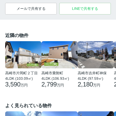
メールで共有する
LINEで共有する
近隣の物件
高崎市片岡町２丁目
高崎市乗附町
高崎市吉井町神保
4LDK (103.09㎡)
4LDK (106.93㎡)
4LDK (97.59㎡)
4
3,590
2,799
2,180
万円
万円
万円
よく見られている物件