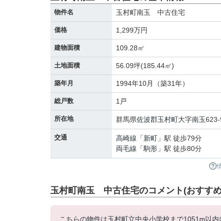
物件名
玉村町南玉 中古住宅
価格
1,299万円
建物面積
109.28㎡
土地面積
56.09坪(185.44㎡)
築年月
1994年10月（築31年）
総戸数
1戸
所在地
群馬県
佐波郡玉村町
大字南玉
623-
交通
高崎線
「
新町
」駅 徒歩79分
両毛線
「
駒形
」駅 徒歩80分
玉村町南玉 中古住宅のコメント(おすすめ
こちらの物件は玉村町立中央小学校まで1051m以