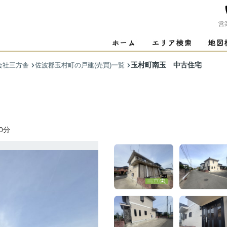
営
玉村町南玉 中古住宅
会社三方舎
佐波郡玉村町の戸建(売買)一覧
0分