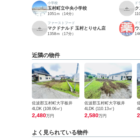
小学校
ド
玉村町立中央小学校
ク
1051ｍ（14分）
1
ファーストフード
ド
マクドナルド 玉村とりせん店
ウ
1358ｍ（17分）
1
近隣の物件
佐波郡玉村町大字板井
佐波郡玉村町大字板井
4LDK (108.06㎡)
4LDK (110.13㎡)
4
2,480
2,580
2
万円
万円
よく見られている物件