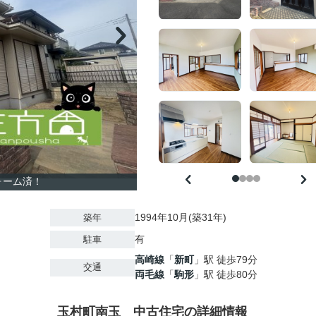
ォーム済！
1994年10月(築31年)
築年
有
駐車
高崎線
「
新町
」駅 徒歩79分
交通
両毛線
「
駒形
」駅 徒歩80分
玉村町南玉 中古住宅の詳細情報