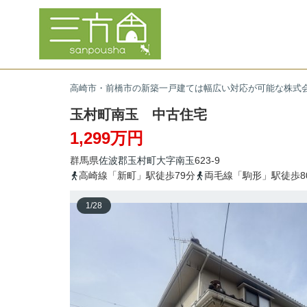
高崎市・前橋市の新築一戸建ては幅広い対応が可能な株式
玉村町南玉 中古住宅
1,299万円
群馬県
佐波郡玉村町
大字南玉
623-9
高崎線「新町」駅徒歩79分
両毛線「駒形」駅徒歩8
1
/
28