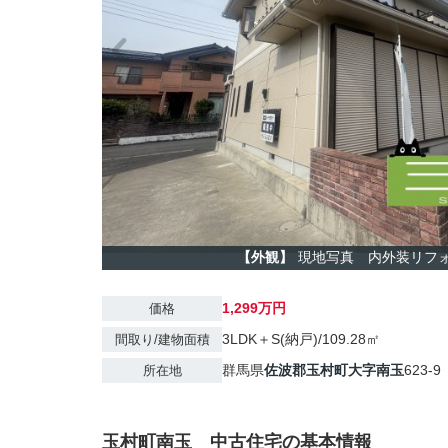
【外観】
現地写真 内外装リフ
1,299万円
価格
3LDK＋S(納戸)/109.28㎡
間取り/建物面積
群馬県
佐波郡玉村町
大字南玉
623-9
所在地
玉村町南玉 中古住宅の基本情報