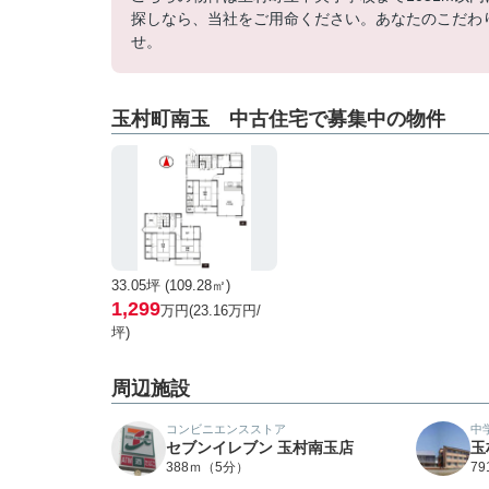
探しなら、当社をご用命ください。あなたのこだわ
せ。
玉村町南玉 中古住宅で募集中の物件
33.05坪 (109.28㎡)
1,299
万円(23.16万円/
坪)
周辺施設
コンビニエンスストア
中
セブンイレブン 玉村南玉店
玉
388ｍ（5分）
7