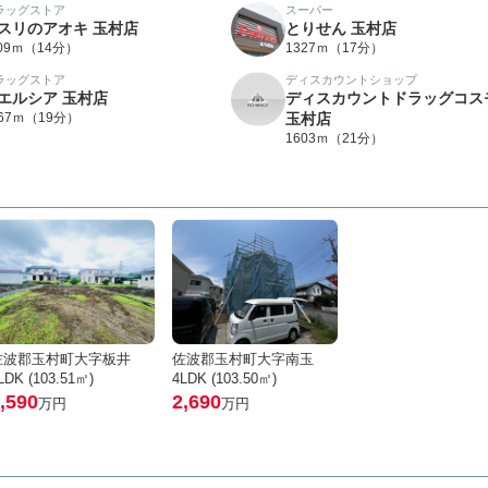
ラッグストア
スーパー
スリのアオキ 玉村店
とりせん 玉村店
109ｍ（14分）
1327ｍ（17分）
ラッグストア
ディスカウントショップ
エルシア 玉村店
ディスカウントドラッグコス
467ｍ（19分）
玉村店
1603ｍ（21分）
佐波郡玉村町大字板井
佐波郡玉村町大字南玉
LDK (103.51㎡)
4LDK (103.50㎡)
,590
2,690
万円
万円