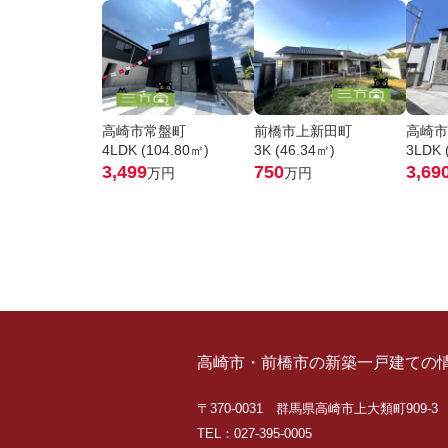
高崎市常盤町
前橋市上新田町
高崎市
4LDK (104.80㎡)
3K (46.34㎡)
3LDK 
3,499
750
3,69
万円
万円
高崎市・前橋市の新築一戸建ての
〒370-0031 群馬県高崎市上大類町909-3
TEL：027-395-0005