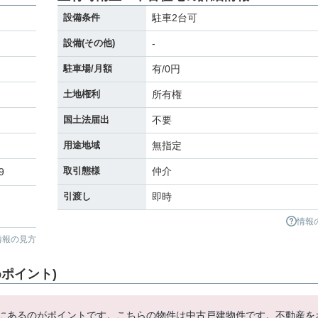
設備条件
駐車2台可
設備(その他)
-
駐車場/月額
有/0円
土地権利
所有権
国土法届出
不要
用途地域
無指定
取引態様
仲介
9
引渡し
即時
情報
情報の見方
ポイント)
内にあるのがポイントです。こちらの物件は中古戸建物件です。不動産を