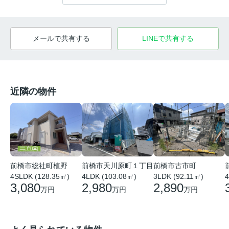
メールで共有する
LINEで共有する
近隣の物件
前橋市総社町植野
前橋市天川原町１丁目
前橋市古市町
4SLDK (128.35㎡)
4LDK (103.08㎡)
3LDK (92.11㎡)
4
3,080
2,980
2,890
万円
万円
万円