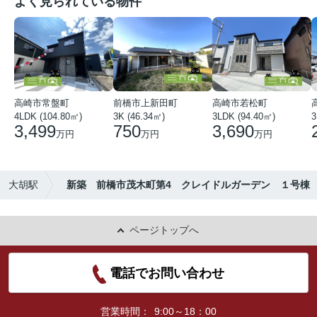
よく見られている物件
高崎市常盤町
前橋市上新田町
高崎市若松町
4LDK (104.80㎡)
3K (46.34㎡)
3LDK (94.40㎡)
3
3,499
750
3,690
万円
万円
万円
大胡駅
新築 前橋市茂木町第4 クレイドルガーデン １号棟
ページトップへ
電話でお問い合わせ
営業時間：
9:00～18：00