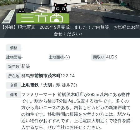
【外観】現地写真 2025年9月完成しました！ご内覧等、お気軽にお問
合せください♪
-
価格
-
-(-)
4LDK
建物面積
土地面積
間取り
新築
築年数
群馬県
前橋市
茂木町
122-14
所在地
上毛電鉄
「
大胡
」駅 徒歩7分
交通
ファミリーマート 前橋茂木町店が293m以内にある物件
備考
です。駅から徒歩7分圏内に位置する物件です。多くの
方から高いニーズのある、内装もピカピカの新築戸建て
の物件です。移動時間の短縮をお考えの方には、駅から
近い物件がおすすめです。上毛電鉄大胡近くで物件を購
入するなら、ぜひ当社にお任せください。