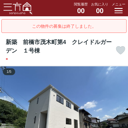
閲覧履歴
お気に入り
メニュー
00
00
この物件の募集は終了しました。
新築 前橋市茂木町第4 クレイドルガー
デン １号棟
-
1
/
5