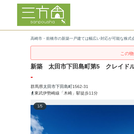
高崎市・前橋市の新築一戸建ては幅広い対応が可能な株式
この物
新築 太田市下田島町第5 クレイド
-
群馬県
太田市
下田島町
1562-31
東武伊勢崎線「木崎」駅徒歩11分
1
/
5