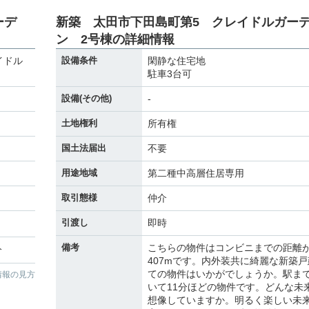
ーデ
新築 太田市下田島町第5 クレイドルガー
ン 2号棟の詳細情報
イドル
設備条件
閑静な住宅地
駐車3台可
設備(その他)
-
土地権利
所有権
国土法届出
不要
用途地域
第二種中高層住居専用
取引態様
仲介
引渡し
即時
備考
こちらの物件はコンビニまでの距離
分
407mです。内外装共に綺麗な新築戸
ての物件はいかがでしょうか。駅ま
情報の見方
いて11分ほどの物件です。どんな未
想像していますか。明るく楽しい未