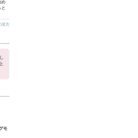
始め
っと
の見方
し
上
グモ