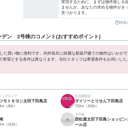
実現するために、まずは物件探しを
ませんか。あなたの求める物件がき
見つかります。
情報
デン 2号棟のコメント(おすすめポイント)
とした買い物に便利です。内外装共に綺麗な新築戸建ての物件はいかがで
って希望とする条件は異なります。当社スタッフは希望条件をお伺いした
ラッグストア
生活雑貨店
ツモトキヨシ太田下田島店
ダイソーとりせん下田島店
84ｍ（9分）
733ｍ（10分）
その他
崎
西松屋太田下田島ショッピン
56ｍ（11分）
ール店