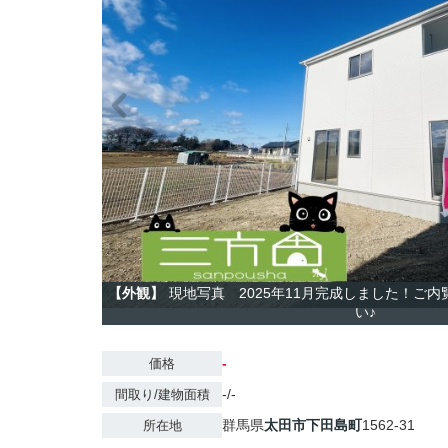
【外観】
現地写真 2025年11月完成しました！ご
い♪
-
価格
-/-
間取り/建物面積
群馬県
太田市
下田島町
1562-31
所在地