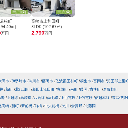
若松町
高崎市上和田町
(94.40㎡)
3LDK (102.67㎡)
0
2,790
万円
万円
太田市
伊勢崎市
渋川市
藤岡市
佐波郡玉村町
桐生市
富岡市
児玉郡上里
井
新町
北代田町
新田上江田町
豊城町
南町
藤岡
青柳町
倉賀野町
高海
上越線
高崎線
八高線
両毛線
上毛電鉄
上信電鉄
信越本線
東武伊勢
北高崎
新町
新前橋
前橋
中央前橋
渋川
倉賀野
北藤岡