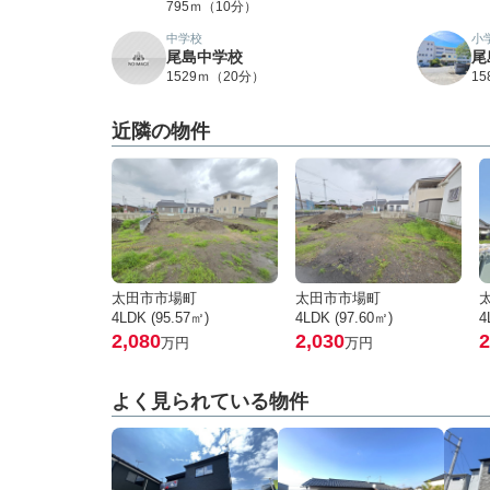
795ｍ（10分）
中学校
小
尾島中学校
尾
1529ｍ（20分）
1
近隣の物件
太田市市場町
太田市市場町
4LDK (95.57㎡)
4LDK (97.60㎡)
4
2,080
2,030
2
万円
万円
よく見られている物件