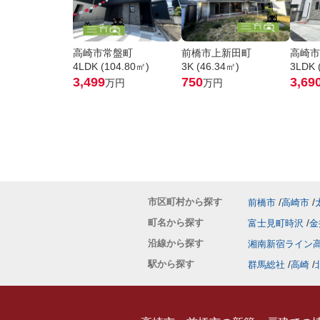
高崎市常盤町
前橋市上新田町
高崎市
4LDK (104.80㎡)
3K (46.34㎡)
3LDK 
3,499
750
3,69
万円
万円
市区町村から探す
前橋市
高崎市
町名から探す
富士見町時沢
金
沿線から探す
湘南新宿ライン
駅から探す
群馬総社
高崎