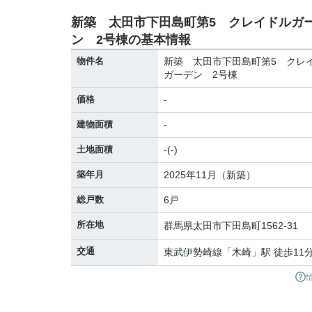
新築 太田市下田島町第5 クレイドルガ
ン 2号棟の基本情報
物件名
新築 太田市下田島町第5 クレ
ガーデン 2号棟
価格
-
建物面積
-
土地面積
-(-)
築年月
2025年11月（新築）
総戸数
6戸
所在地
群馬県
太田市
下田島町
1562-31
交通
東武伊勢崎線
「
木崎
」駅 徒歩11