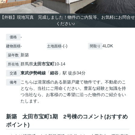
【外観】現地写真 完成しました！物件のご内覧等、お気軽にお問合せ
ください♪
-
価格
-
-(-)
4LDK
建物面積
土地面積
間取り
新築
築年数
群馬県
太田市
宝町
10-14
所在地
東武伊勢崎線
「
細谷
」駅 徒歩34分
交通
こちらは清潔感のある新築戸建て物件です。不動産のこ
備考
となら、当社にご用命ください。豊富な経験と知識を持
つ当社なら、お客様のご希望に沿った物件のご紹介をい
たします。
新築 太田市宝町1期 2号棟のコメント(おすすめ
ポイント)