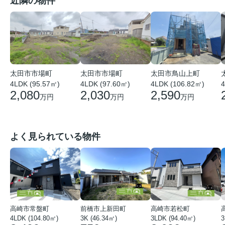
近隣の物件
太田市市場町
太田市市場町
太田市鳥山上町
4LDK (95.57㎡)
4LDK (97.60㎡)
4LDK (106.82㎡)
4
2,080
2,030
2,590
万円
万円
万円
よく見られている物件
高崎市常盤町
前橋市上新田町
高崎市若松町
4LDK (104.80㎡)
3K (46.34㎡)
3LDK (94.40㎡)
3