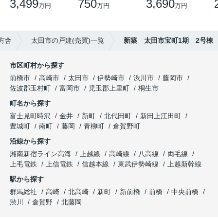
3,499
750
3,690
万円
万円
万円
方舎
太田市の戸建(売買)一覧
新築 太田市宝町1期 2号棟
市区町村から探す
前橋市
高崎市
太田市
伊勢崎市
渋川市
藤岡市
佐波郡玉村町
富岡市
児玉郡上里町
桐生市
町名から探す
富士見町時沢
金井
新町
北代田町
新田上江田町
豊城町
南町
藤岡
青柳町
倉賀野町
沿線から探す
湘南新宿ライン高海
上越線
高崎線
八高線
両毛線
上毛電鉄
上信電鉄
信越本線
東武伊勢崎線
上越新幹線
駅から探す
群馬総社
高崎
北高崎
新町
新前橋
前橋
中央前橋
渋川
倉賀野
北藤岡