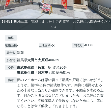
【外観】現地写真 完成しました！ご内覧等、お気軽にお問合せくださ
い♪
-
価格
-
-(-)
4LDK
建物面積
土地面積
間取り
新築
築年数
群馬県
太田市
大原町
400-29
所在地
東武桐生線
「
藪塚
」駅 徒歩20分
交通
東武桐生線
「
阿左美
」駅 徒歩51分
夢のマイホームは思い切って新築の戸建てはいかがでし
備考
ょうか。築2年以内の築浅物件です。南側に道路がある
ため十分な日当たりが確保できます。不動産を求める上
で、何かご不明な点などございましたら、お気軽にご質
問ください。不動産購入で失敗をしないためにも、気に
なることは全て解決しておきましょう。