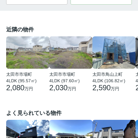
近隣の物件
太田市市場町
太田市市場町
太田市鳥山上町
4LDK (95.57㎡)
4LDK (97.60㎡)
4LDK (106.82㎡)
4
2,080
2,030
2,590
万円
万円
万円
よく見られている物件