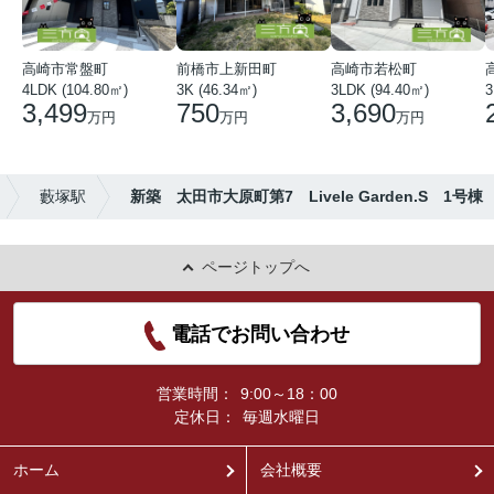
高崎市常盤町
前橋市上新田町
高崎市若松町
4LDK (104.80㎡)
3K (46.34㎡)
3LDK (94.40㎡)
3
3,499
750
3,690
万円
万円
万円
藪塚駅
新築 太田市大原町第7 Livele Garden.S 1号棟
ページトップへ
電話でお問い合わせ
営業時間：
9:00～18：00
定休日：
毎週水曜日
ホーム
会社概要