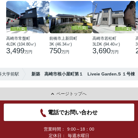
高崎市常盤町
前橋市上新田町
高崎市若松町
4LDK (104.80㎡)
3K (46.34㎡)
3LDK (94.40㎡)
3
3,499
750
3,690
万円
万円
万円
科大学前駅
新築 高崎市根小屋町第１ Liveie Garden.S １号棟
ページトップへ
電話でお問い合わせ
営業時間：
9:00～18：00
定休日：
毎週水曜日