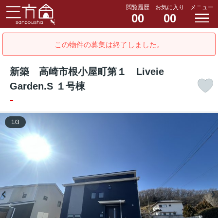
閲覧履歴
お気に入り
メニュー
00
00
この物件の募集は終了しました。
新築 高崎市根小屋町第１ Liveie
Garden.S １号棟
-
1
/
3