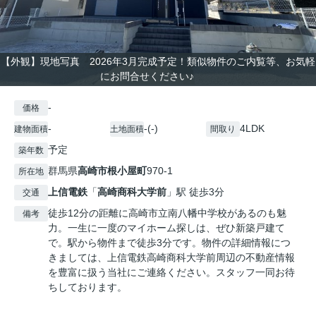
【外観】現地写真 2026年3月完成予定！類似物件のご内覧等、お気軽
にお問合せください♪
-
価格
-
-(-)
4LDK
建物面積
土地面積
間取り
予定
築年数
群馬県
高崎市
根小屋町
970-1
所在地
上信電鉄
「
高崎商科大学前
」駅 徒歩3分
交通
徒歩12分の距離に高崎市立南八幡中学校があるのも魅
備考
力。一生に一度のマイホーム探しは、ぜひ新築戸建て
で。駅から物件まで徒歩3分です。物件の詳細情報につ
きましては、上信電鉄高崎商科大学前周辺の不動産情報
を豊富に扱う当社にご連絡ください。スタッフ一同お待
ちしております。