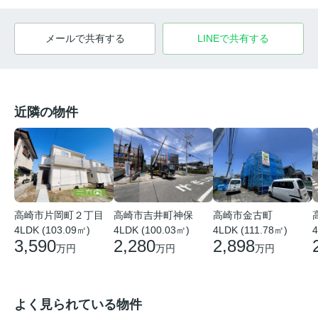
メールで共有する
LINEで共有する
近隣の物件
高崎市片岡町２丁目
高崎市吉井町神保
高崎市金古町
4LDK (103.09㎡)
4LDK (100.03㎡)
4LDK (111.78㎡)
4
3,590
2,280
2,898
万円
万円
万円
よく見られている物件