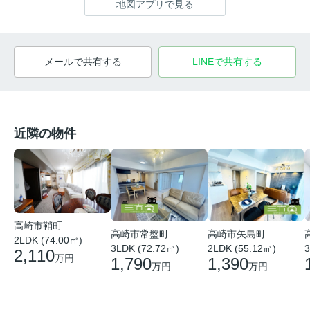
地図アプリで見る
メールで共有する
LINEで共有する
近隣の物件
高崎市鞘町
高崎市常盤町
高崎市矢島町
2LDK (74.00㎡)
3LDK (72.72㎡)
2LDK (55.12㎡)
3
2,110
万円
1,790
1,390
万円
万円