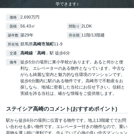
学できます♪
2,690万円
価格
56.43㎡
2LDK
面積
間取り
築29年
11階/13階建
築年数
所在階
群馬県
高崎市
旭町
11-9
所在地
高崎線
「
高崎
」駅 徒歩6分
交通
徒歩5分の場所に東小学校があります。あると何かと便
備考
利な、エレベーターのある物件となっています。中古な
がらも綺麗な室内と魅力的な住環境のマンションです。
徒歩6分圏内に駅のある物件です。高崎市で不動産をお
探しなら、地域に密着した当社にお任せ下さい。信頼と
実績を誇る当社は、確かな情報をご提供致します。
ステイシア高崎のコメント(おすすめポイント)
駅から徒歩6分の場所に位置する物件です。地上13階建てでお問
い合わせも多い物件です。エレベーター付きの物件なので、重い
荷物を運ぶ時に便利です。住んでいて心地の良い中古マンション