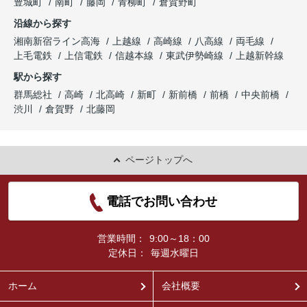
豊城町
南町
藤岡
青柳町
倉賀野町
沿線から探す
湘南新宿ライン高海
上越線
高崎線
八高線
両毛線
上毛電鉄
上信電鉄
信越本線
東武伊勢崎線
上越新幹線
駅から探す
群馬総社
高崎
北高崎
新町
新前橋
前橋
中央前橋
渋川
倉賀野
北藤岡
ページトップへ
電話でお問い合わせ
営業時間：
9:00～18：00
定休日：
毎週水曜日
ホーム
会社概要