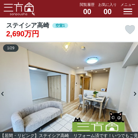
閲覧履歴
お気に入り
メニュー
00
00
ステイシア高崎
空室1
2,690万円
1
/
29
【居間・リビング】ステイシア高崎 リフォーム済です！いつでもご見