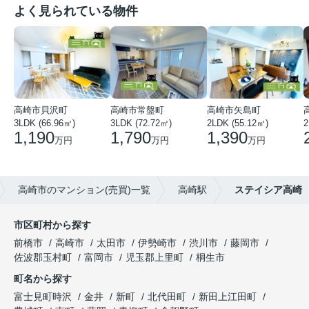
よく見られている物件
高崎市貝沢町
高崎市常盤町
高崎市矢島町
3LDK (66.96㎡)
3LDK (72.72㎡)
2LDK (55.12㎡)
2
1,190
1,790
1,390
万円
万円
万円
高崎市のマンション(売買)一覧
高崎駅
ステイシア高崎
市区町村から探す
前橋市
高崎市
太田市
伊勢崎市
渋川市
藤岡市
佐波郡玉村町
富岡市
児玉郡上里町
桐生市
町名から探す
富士見町時沢
金井
新町
北代田町
新田上江田町