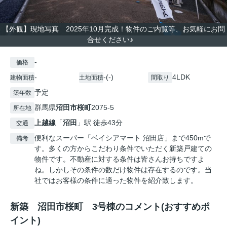
【外観】現地写真 2025年10月完成！物件のご内覧等、お気軽にお問
合せください♪
-
価格
-
-(-)
4LDK
建物面積
土地面積
間取り
予定
築年数
群馬県
沼田市
桜町
2075-5
所在地
上越線
「
沼田
」駅 徒歩43分
交通
便利なスーパー「ベイシアマート 沼田店」まで450mで
備考
す。多くの方からこだわり条件でいただく新築戸建ての
物件です。不動産に対する条件は皆さんお持ちですよ
ね。しかしその条件の数だけ物件は存在するのです。当
社ではお客様の条件に適った物件を紹介致します。
新築 沼田市桜町 3号棟のコメント(おすすめポ
イント)