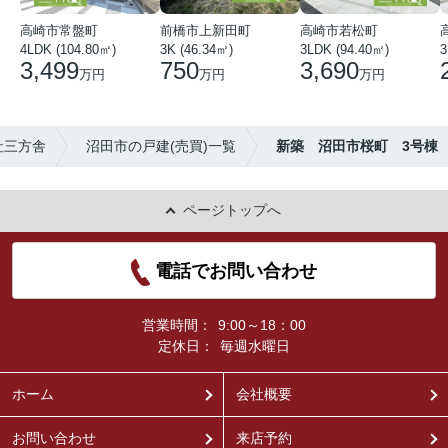
高崎市常盤町
前橋市上新田町
高崎市若松町
4LDK (104.80㎡)
3K (46.34㎡)
3LDK (94.40㎡)
3
3,499
750
3,690
万円
万円
万円
社三方舎
沼田市の戸建(売買)一覧
新築 沼田市桜町 3号棟
ページトップへ
電話でお問い合わせ
営業時間：
9:00～18：00
定休日：
毎週水曜日
ホーム
会社概要
お問い合わせ
来店予約