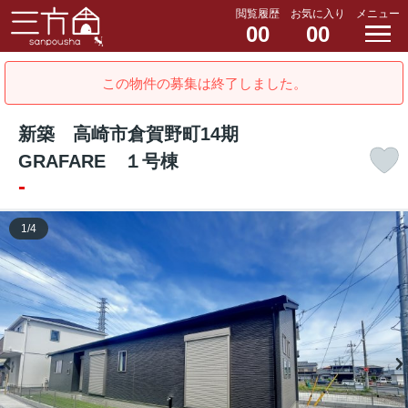
閲覧履歴
お気に入り
メニュー
00
00
この物件の募集は終了しました。
新築 高崎市倉賀野町14期
GRAFARE １号棟
-
1
/
4