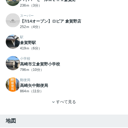
236ｍ（3分）
スーパー
【7/14オープン】ロピア 倉賀野店
252ｍ（4分）
駅
倉賀野駅
419ｍ（6分）
小学校
高崎市立倉賀野小学校
796ｍ（10分）
郵便局
高崎矢中郵便局
864ｍ（11分）
すべて見る
地図