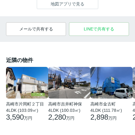
地図アプリで見る
メールで共有する
LINEで共有する
近隣の物件
高崎市片岡町２丁目
高崎市吉井町神保
高崎市金古町
4LDK (103.09㎡)
4LDK (100.03㎡)
4LDK (111.78㎡)
4
3,590
2,280
2,898
万円
万円
万円