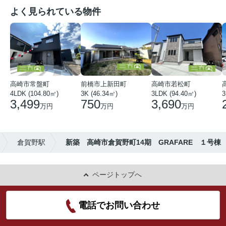
よく見られている物件
高崎市常盤町
前橋市上新田町
高崎市若松町
4LDK (104.80㎡)
3K (46.34㎡)
3LDK (94.40㎡)
3
3,499
750
3,690
万円
万円
万円
倉賀野駅
新築 高崎市倉賀野町14期 GRAFARE １号棟
ページトップへ
電話でお問い合わせ