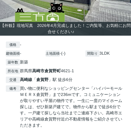
【外観】現地写真 2026年4月完成しました！ご内覧等、お気軽にお問
合せください♪
-
価格
-
-(-)
3LDK
建物面積
土地面積
間取り
新築
築年数
群馬県
高崎市
倉賀野町
4621-1
所在地
高崎線
「
倉賀野
」駅 徒歩6分
交通
買い物に便利なショッピングセンター「ハイパーモール
備考
ＭＥＲＸ倉賀野」まで236mです。コミュニケーション
が取りやすい平屋の物件です。一生に一度のマイホーム
探しは、ぜひ新築戸建てで。物件から駅まで徒歩6分で
す。一戸建て探しなら当社までご連絡下さい。高崎市エ
リアや高崎線倉賀野付近の不動産情報をご紹介させてい
ただきます。