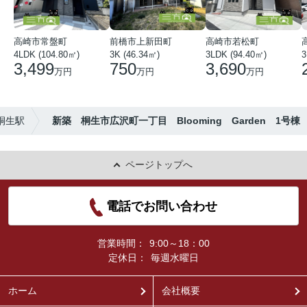
高崎市常盤町
前橋市上新田町
高崎市若松町
4LDK (104.80㎡)
3K (46.34㎡)
3LDK (94.40㎡)
3
3,499
750
3,690
万円
万円
万円
桐生駅
新築 桐生市広沢町一丁目 Blooming Garden 1号棟
ページトップへ
電話でお問い合わせ
営業時間：
9:00～18：00
定休日：
毎週水曜日
ホーム
会社概要