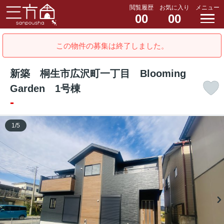
閲覧履歴
お気に入り
メニュー
00
00
この物件の募集は終了しました。
新築 桐生市広沢町一丁目 Blooming
Garden 1号棟
-
1
/
5