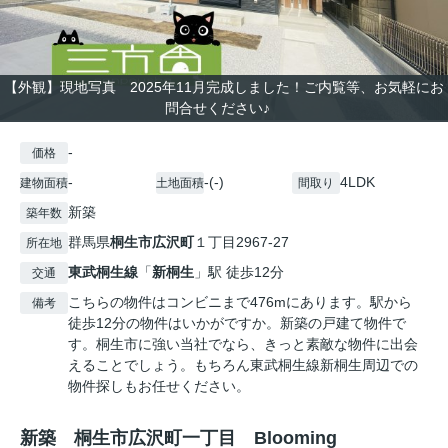
【外観】現地写真 2025年11月完成しました！ご内覧等、お気軽にお
問合せください♪
-
価格
-
-(-)
4LDK
建物面積
土地面積
間取り
新築
築年数
群馬県
桐生市
広沢町
１丁目2967-27
所在地
東武桐生線
「
新桐生
」駅 徒歩12分
交通
こちらの物件はコンビニまで476mにあります。駅から
備考
徒歩12分の物件はいかがですか。新築の戸建て物件で
す。桐生市に強い当社でなら、きっと素敵な物件に出会
えることでしょう。もちろん東武桐生線新桐生周辺での
物件探しもお任せください。
新築 桐生市広沢町一丁目 Blooming