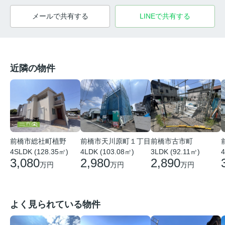
メールで共有する
LINEで共有する
近隣の物件
前橋市総社町植野
前橋市天川原町１丁目
前橋市古市町
4SLDK (128.35㎡)
4LDK (103.08㎡)
3LDK (92.11㎡)
4
3,080
2,980
2,890
万円
万円
万円
よく見られている物件