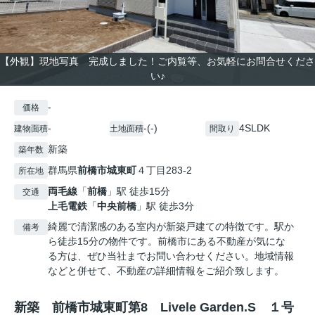
【外観】現地写真 完成しました！ご内覧等、お気軽にお問合せくださ
い♪
-
価格
-
-(-)
4SLDK
建物面積
土地面積
間取り
新築
築年数
群馬県
前橋市
城東町
４丁目283-2
所在地
両毛線
「
前橋
」駅 徒歩15分
交通
上毛電鉄
「
中央前橋
」駅 徒歩3分
綺麗で清潔感のある室内が新築戸建ての特徴です。駅か
備考
ら徒歩15分の物件です。前橋市にある不動産が気にな
る方は、ぜひ当社までお問い合わせください。地域情報
などと併せて、不動産の詳細情報をご紹介致します。
新築 前橋市城東町第8 Livele Garden.S １号