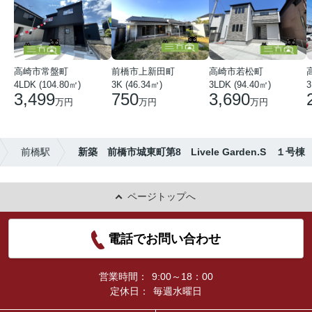
高崎市常盤町
前橋市上新田町
高崎市若松町
4LDK (104.80㎡)
3K (46.34㎡)
3LDK (94.40㎡)
3
3,499
750
3,690
万円
万円
万円
前橋駅
新築 前橋市城東町第8 Livele Garden.S １号棟
ページトップへ
電話でお問い合わせ
営業時間：
9:00～18：00
定休日：
毎週水曜日