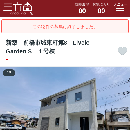
閲覧履歴
お気に入り
メニュー
00
00
この物件の募集は終了しました。
新築 前橋市城東町第8 Livele
Garden.S １号棟
-
1
/
5