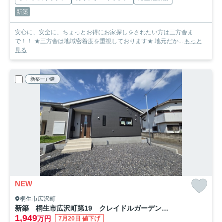
新築
安心に、安全に、ちょっとお得にお家探しをされたい方は三方舎ま
で！！ ★三方舎は地域密着度を重視しております★ 地元だか...
もっと
見る
新築一戸建
NEW
桐生市広沢町
新築 桐生市広沢町第19 クレイドルガーデン 2号棟
1,949
万円
7月20日 値下げ