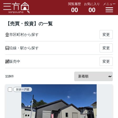
閲覧履歴
お気に入り
メニュー
00
00
【売買・投資】の一覧
市区町村から探す
変更
沿線・駅から探す
変更
販売中
変更
119
件
新築一戸建