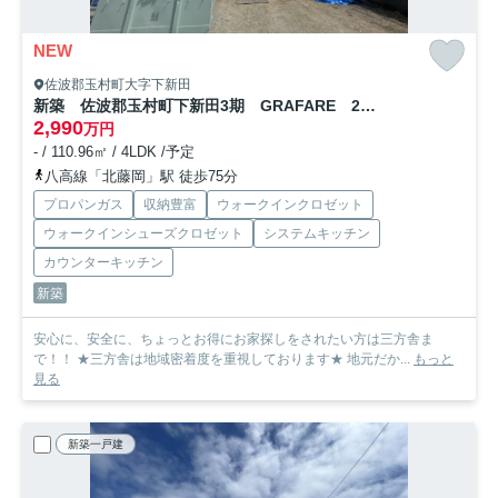
NEW
佐波郡玉村町大字下新田
新築 佐波郡玉村町下新田3期 GRAFARE 2号棟
2,990
万円
- / 110.96㎡ / 4LDK /予定
八高線「北藤岡」駅 徒歩75分
プロパンガス
収納豊富
ウォークインクロゼット
ウォークインシューズクロゼット
システムキッチン
カウンターキッチン
新築
安心に、安全に、ちょっとお得にお家探しをされたい方は三方舎ま
で！！ ★三方舎は地域密着度を重視しております★ 地元だか...
もっと
見る
新築一戸建