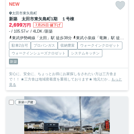
NEW
太田市東矢島町
新築 太田市東矢島町1期 １号棟
2,699
万円
7月25日 値下げ
- / 105.57㎡ / 4LDK /新築
東武伊勢崎線「太田」駅 徒歩38分
東武小泉線「竜舞」駅 徒歩38分
駐車2台可
プロパンガス
収納豊富
ウォークインクロゼット
ウォークインシューズクロゼット
システムキッチン
新築
安心に、安全に、ちょっとお得にお家探しをされたい方は三方舎ま
で！！ ★三方舎は地域密着度を重視しております★ 地元だか...
もっと
見る
新築一戸建