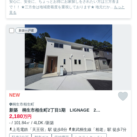
安心に、安全に、ちょっとお得にお家探しをされたい方は三方舎ま
で！！ ★三方舎は地域密着度を重視しております★ 地元だか...
もっと
見る
新築一戸建
NEW
桐生市相生町
新築 桐生市相生町2丁目1期 LIGNAGE 2号棟
2,180
万円
- / 101.84㎡ / 4LDK /新築
上毛電鉄「天王宿」駅 徒歩8分
東武桐生線「相老」駅 徒歩7分