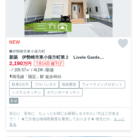
NEW
伊勢崎市東小保方町
新築 伊勢崎市東小保方町第２ Livele Garden.S 6号棟
2,190
万円
7月14日 値下げ
- / 105.57㎡ / 4LDK /新築
両毛線「国定」駅 徒歩45分
駐車2台可
プロパンガス
収納豊富
ウォークインクロゼット
システムキッチン
カウンターキッチン
新築
安心に、安全に、ちょっとお得にお家探しをされたい方は三方舎ま
で！！ ★三方舎は地域密着度を重視しております★ 地元だか...
もっと
見る