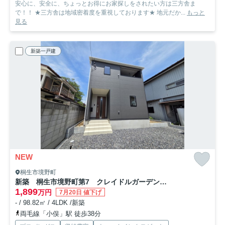
安心に、安全に、ちょっとお得にお家探しをされたい方は三方舎ま
で！！ ★三方舎は地域密着度を重視しております★ 地元だか...
もっと
見る
新築一戸建
NEW
桐生市境野町
新築 桐生市境野町第7 クレイドルガーデン 1号棟
1,899
万円
7月20日 値下げ
- / 98.82㎡ / 4LDK /新築
両毛線「小俣」駅 徒歩38分