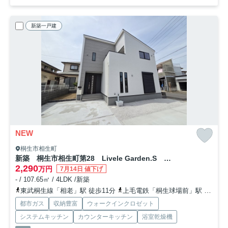
新築一戸建
NEW
桐生市相生町
新築 桐生市相生町第28 Livele Garden.S 1号棟
2,290
万円
7月14日 値下げ
- / 107.65㎡ / 4LDK /新築
東武桐生線「相老」駅 徒歩11分
上毛電鉄「桐生球場前」駅 徒歩16分
都市ガス
収納豊富
ウォークインクロゼット
システムキッチン
カウンターキッチン
浴室乾燥機