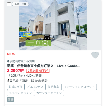
新築一戸建
NEW
伊勢崎市東小保方町
新築 伊勢崎市東小保方町第２ Livele Garden.S 7号棟
2,290
万円
7月14日 値下げ
- / 108.47㎡ / 4LDK /新築
両毛線「国定」駅 徒歩45分
駐車2台可
プロパンガス
収納豊富
ウォークインクロゼット
システムキッチン
カウンターキッチン
新築