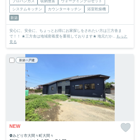
プロパンガス
収納豊富
ウォークインクロゼット
システムキッチン
カウンターキッチン
浴室乾燥機
新築
安心に、安全に、ちょっとお得にお家探しをされたい方は三方舎ま
で！！ ★三方舎は地域密着度を重視しております★ 地元だか...
もっと
見る
新築一戸建
NEW
みどり市大間々町大間々