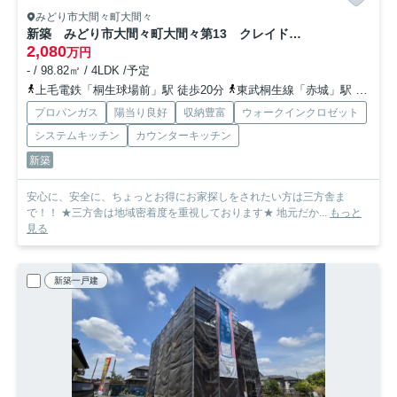
みどり市大間々町大間々
新築 みどり市大間々町大間々第13 クレイドルガーデン 1号棟
2,080
万円
- / 98.82㎡ / 4LDK /予定
上毛電鉄「桐生球場前」駅 徒歩20分
東武桐生線「赤城」駅 徒歩20分
プロパンガス
陽当り良好
収納豊富
ウォークインクロゼット
システムキッチン
カウンターキッチン
新築
安心に、安全に、ちょっとお得にお家探しをされたい方は三方舎ま
で！！ ★三方舎は地域密着度を重視しております★ 地元だか...
もっと
見る
新築一戸建