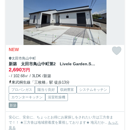
NEW
太田市鳥山中町
新築 太田市鳥山中町第2 Livele Garden.S 2号棟
2,690
万円
- / 102.68㎡ / 3LDK /新築
東武桐生線「三枚橋」駅 徒歩13分
プロパンガス
陽当り良好
収納豊富
システムキッチン
カウンターキッチン
浴室乾燥機
新築
安心に、安全に、ちょっとお得にお家探しをされたい方は三方舎ま
で！！ ★三方舎は地域密着度を重視しております★ 地元だか...
もっと
見る