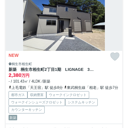
NEW
桐生市相生町
新築 桐生市相生町2丁目1期 LIGNAGE 3号棟
2,380
万円
- / 101.43㎡ / 4LDK /新築
上毛電鉄「天王宿」駅 徒歩8分
東武桐生線「相老」駅 徒歩7分
都市ガス
収納豊富
ウォークインクロゼット
ウォークインシューズクロゼット
システムキッチン
カウンターキッチン
新築