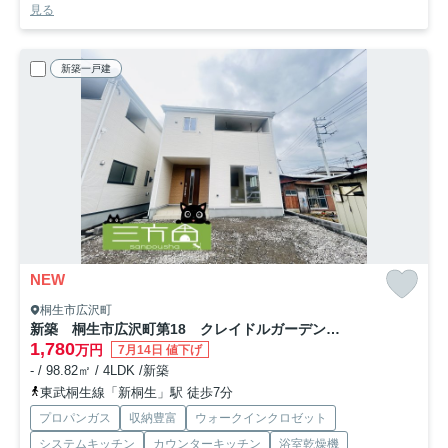
見る
新築一戸建
NEW
桐生市広沢町
新築 桐生市広沢町第18 クレイドルガーデン 3号棟
1,780
万円
7月14日 値下げ
- / 98.82㎡ / 4LDK /新築
東武桐生線「新桐生」駅 徒歩7分
プロパンガス
収納豊富
ウォークインクロゼット
システムキッチン
カウンターキッチン
浴室乾燥機