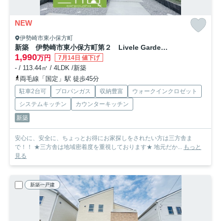
NEW
伊勢崎市東小保方町
新築 伊勢崎市東小保方町第２ Livele Garden.S 5号棟
1,990
万円
7月14日 値下げ
- / 113.44㎡ / 4LDK /新築
両毛線「国定」駅 徒歩45分
駐車2台可
プロパンガス
収納豊富
ウォークインクロゼット
システムキッチン
カウンターキッチン
新築
安心に、安全に、ちょっとお得にお家探しをされたい方は三方舎ま
で！！ ★三方舎は地域密着度を重視しております★ 地元だか...
もっと
見る
新築一戸建