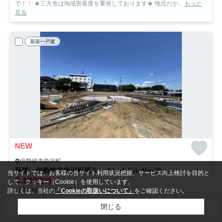
で！！ ★三方舎は地域密着度を重視しております★ 地元だか...
もっと
見る
新築一戸建
NEW
伊勢崎市曲沢町
新築 伊勢崎市曲沢町第５ クレイドルガーデン 3号棟
当サイトでは、お客様の当サイト利用状況把握、サービス向上検討を目的と
2,180
万円
して、クッキー（Cookie）を使用しています。
詳しくは、当社の
「Cookieの取扱いについて」
をご確認ください。
- / 95.58㎡ / 4LDK /予定
両毛線「国定」駅 徒歩35分
閉じる
検索条件を変更
まとめてお問い合わせ
プロパンガス
収納豊富
ウォークインクロゼット