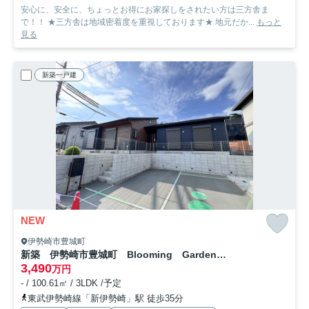
安心に、安全に、ちょっとお得にお家探しをされたい方は三方舎ま
で！！ ★三方舎は地域密着度を重視しております★ 地元だか...
もっと
見る
新築一戸建
NEW
伊勢崎市豊城町
新築 伊勢崎市豊城町 Blooming Garden 1号棟
3,490
万円
- / 100.61㎡ / 3LDK /予定
東武伊勢崎線「新伊勢崎」駅 徒歩35分