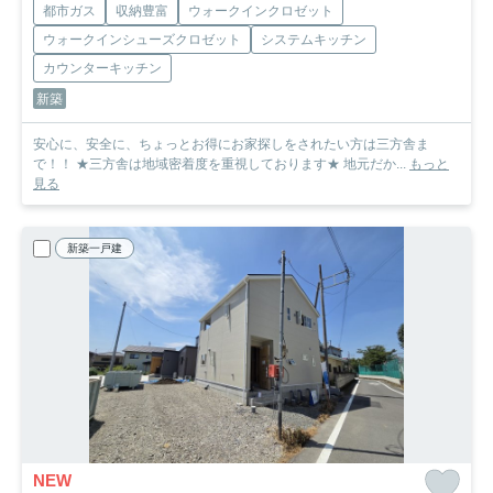
都市ガス
収納豊富
ウォークインクロゼット
ウォークインシューズクロゼット
システムキッチン
カウンターキッチン
新築
安心に、安全に、ちょっとお得にお家探しをされたい方は三方舎ま
で！！ ★三方舎は地域密着度を重視しております★ 地元だか...
もっと
見る
新築一戸建
NEW