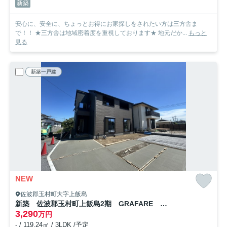
新築
安心に、安全に、ちょっとお得にお家探しをされたい方は三方舎ま
で！！ ★三方舎は地域密着度を重視しております★ 地元だか...
もっと
見る
新築一戸建
NEW
佐波郡玉村町大字上飯島
新築 佐波郡玉村町上飯島2期 GRAFARE １号棟
3,290
万円
- / 119.24㎡ / 3LDK /予定