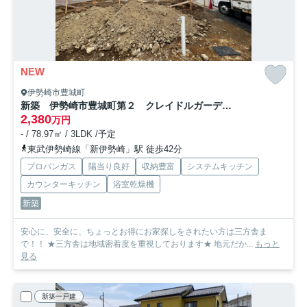
NEW
伊勢崎市豊城町
新築 伊勢崎市豊城町第２ クレイドルガーデン １号棟
2,380
万円
- / 78.97㎡ / 3LDK /予定
東武伊勢崎線「新伊勢崎」駅 徒歩42分
プロパンガス
陽当り良好
収納豊富
システムキッチン
カウンターキッチン
浴室乾燥機
新築
安心に、安全に、ちょっとお得にお家探しをされたい方は三方舎ま
で！！ ★三方舎は地域密着度を重視しております★ 地元だか...
もっと
見る
新築一戸建