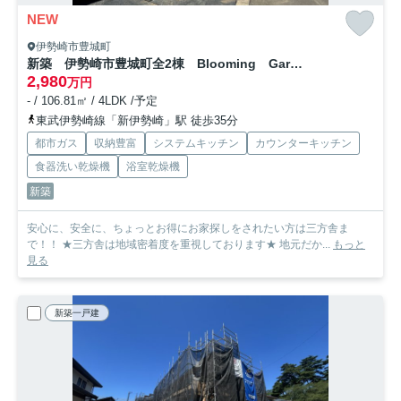
NEW
伊勢崎市豊城町
新築 伊勢崎市豊城町全2棟 Blooming Garden 1号棟
2,980
万円
- / 106.81㎡ / 4LDK /予定
東武伊勢崎線「新伊勢崎」駅 徒歩35分
都市ガス
収納豊富
システムキッチン
カウンターキッチン
食器洗い乾燥機
浴室乾燥機
新築
安心に、安全に、ちょっとお得にお家探しをされたい方は三方舎ま
で！！ ★三方舎は地域密着度を重視しております★ 地元だか...
もっと
見る
新築一戸建