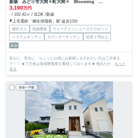
新築 みどり市大間々町大間々 Blooming Garden 2号棟
3,190
万円
- / 102.42㎡ / 3LDK /新築
上毛電鉄「桐生球場前」駅 徒歩13分
都市ガス
収納豊富
ウォークインシューズクロゼット
システムキッチン
カウンターキッチン
浴室１坪以上
新築
安心に、安全に、ちょっとお得にお家探しをされたい方は三方舎ま
で！！ ★三方舎は地域密着度を重視しております★ 地元だか...
もっと
見る
新築一戸建