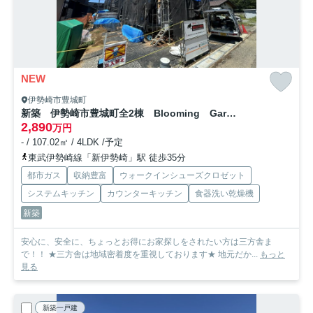
NEW
伊勢崎市豊城町
新築 伊勢崎市豊城町全2棟 Blooming Garden 2号棟
2,890
万円
- / 107.02㎡ / 4LDK /予定
東武伊勢崎線「新伊勢崎」駅 徒歩35分
都市ガス
収納豊富
ウォークインシューズクロゼット
システムキッチン
カウンターキッチン
食器洗い乾燥機
新築
安心に、安全に、ちょっとお得にお家探しをされたい方は三方舎ま
で！！ ★三方舎は地域密着度を重視しております★ 地元だか...
もっと
見る
新築一戸建