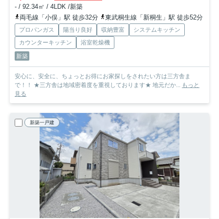
- / 92.34㎡ / 4LDK /新築
両毛線「小俣」駅 徒歩32分
東武桐生線「新桐生」駅 徒歩52分
プロパンガス
陽当り良好
収納豊富
システムキッチン
カウンターキッチン
浴室乾燥機
新築
安心に、安全に、ちょっとお得にお家探しをされたい方は三方舎ま
で！！ ★三方舎は地域密着度を重視しております★ 地元だか...
もっと
見る
新築一戸建