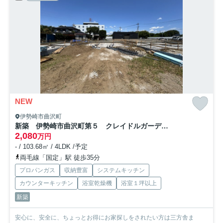
NEW
伊勢崎市曲沢町
新築 伊勢崎市曲沢町第５ クレイドルガーデン 2号棟
2,080
万円
- / 103.68㎡ / 4LDK /予定
両毛線「国定」駅 徒歩35分
プロパンガス
収納豊富
システムキッチン
カウンターキッチン
浴室乾燥機
浴室１坪以上
新築
安心に、安全に、ちょっとお得にお家探しをされたい方は三方舎ま