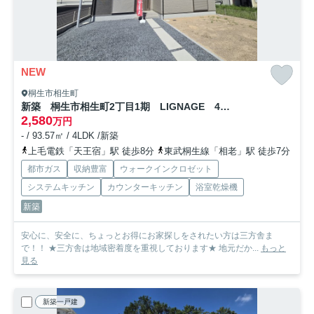
NEW
桐生市相生町
新築 桐生市相生町2丁目1期 LIGNAGE 4号棟
2,580
万円
- / 93.57㎡ / 4LDK /新築
上毛電鉄「天王宿」駅 徒歩8分
東武桐生線「相老」駅 徒歩7分
都市ガス
収納豊富
ウォークインクロゼット
システムキッチン
カウンターキッチン
浴室乾燥機
新築
安心に、安全に、ちょっとお得にお家探しをされたい方は三方舎ま
で！！ ★三方舎は地域密着度を重視しております★ 地元だか...
もっと
見る
新築一戸建