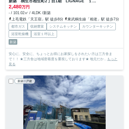
新築 桐生市相生町2丁目1期 LIGNAGE １号棟
2,480
万円
- / 101.02㎡ / 4LDK /新築
上毛電鉄「天王宿」駅 徒歩8分
東武桐生線「相老」駅 徒歩7分
都市ガス
収納豊富
システムキッチン
カウンターキッチン
浴室乾燥機
浴室１坪以上
新築
安心に、安全に、ちょっとお得にお家探しをされたい方は三方舎ま
で！！ ★三方舎は地域密着度を重視しております★ 地元だか...
もっと
見る
新築一戸建