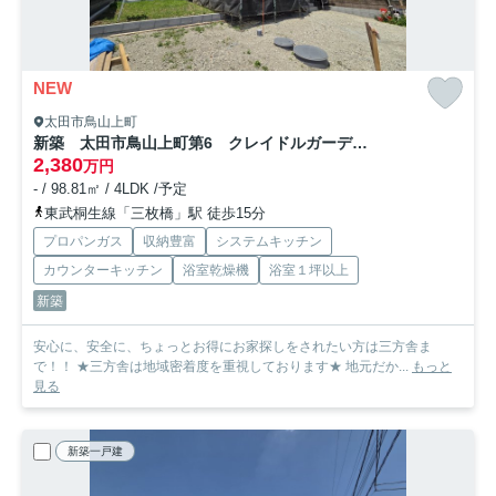
NEW
太田市鳥山上町
新築 太田市鳥山上町第6 クレイドルガーデン １号棟
2,380
万円
- / 98.81㎡ / 4LDK /予定
東武桐生線「三枚橋」駅 徒歩15分
プロパンガス
収納豊富
システムキッチン
カウンターキッチン
浴室乾燥機
浴室１坪以上
新築
安心に、安全に、ちょっとお得にお家探しをされたい方は三方舎ま
で！！ ★三方舎は地域密着度を重視しております★ 地元だか...
もっと
見る
新築一戸建