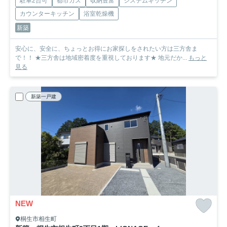
駐車2台可
都市ガス
収納豊富
システムキッチン
カウンターキッチン
浴室乾燥機
新築
安心に、安全に、ちょっとお得にお家探しをされたい方は三方舎ま
で！！ ★三方舎は地域密着度を重視しております★ 地元だか...
もっと
見る
新築一戸建
NEW
桐生市相生町