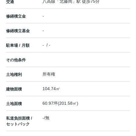
八高線
「
北藤岡
」駅 徒歩75分
交通
-
修繕積立金
-
修繕積立基金
- / -
駐車場 / 月額
その他条件
所有権
土地権利
104.74㎡
建物面積
60.97坪(201.58㎡)
土地面積
-/無
私道負担面積 /
セットバック