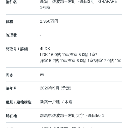
新築 佐波郡玉村町下新田3期 GRAFARE
物件名
1号棟
2,950万円
価格
-
管理費
4LDK
間取り / 詳細
LDK 16.0帖 1室
/
洋室 5.0帖 1室
/
洋室 5.2帖 1室
/
洋室 6.0帖 1室
/
洋室 7.0帖 1室
南
向き
2026年9月 (予定)
築年月
新築一戸建 / 木造
種別 / 建物構造
群馬県
佐波郡玉村町
大字下新田
50-1
所在地