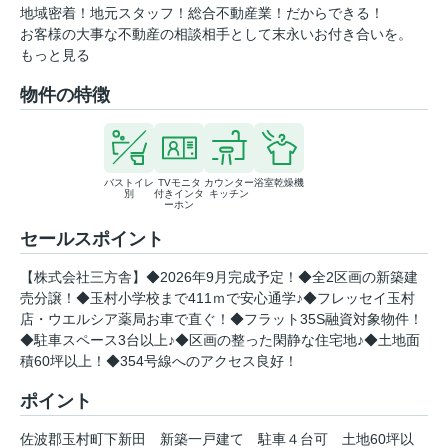
地域密着！地元スタッフ！総合不動産業！だからできる！
お客様の大事な不動産の相談相手として末永いお付き合いを。
もっと見る
物件の特徴
バストイレ
TVモニタ
カウンター
浴室乾燥機
別
付きインタ
キッチン
ーホン
セールスポイント
【株式会社三方舎】◆2026年9月完成予定！◆全2区画の新築建
売分譲！◆玉村小学校まで411ｍで安心通学♪◆フレッセイ玉村
店・ウエルシア薬局お車で直ぐ！◆フラット35S融資対象物件！
◆駐車スペース3台以上♪◆区画の整った閑静な住宅地♪◆土地面
積60坪以上！◆354号線へのアクセス良好！
ポイント
佐波郡玉村町下新田
新築一戸建て
駐車４台可
土地60坪以