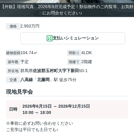
【外観】現地写真 2026年9月完成予定！類似物件のご内覧等、お気軽
にお問合せください♪
2,950万円
価格
支払いシミュレーション
104.74㎡
4LDK
建物面積
間取り
予定
2階建
築年数
階建て
群馬県
佐波郡玉村町
大字下新田
50-1
所在地
八高線
「
北藤岡
」駅 徒歩75分
交通
現地見学会
2026年6月15日 ～ 2026年12月15日
日時
10:00 ～ 18:00
※事前に必ずお問い合わせください
ご見学は平日でも土日でも♪