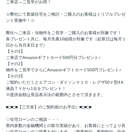
ご来店→ご見学がお得！
☆弊社にて新築住宅をご検討・ご購入のお客様はトリプルプレゼ
ント実施中！☆
弊社へご来店・当物件をご見学・ご購入のお客様が対象です！
各プレゼント共に、毎月先着10組様が対象です（起算日は毎月１
日から当月末日まで）
【その1】
ご来店でAmazonギフトカード500円分プレゼント♪
【その2】
物件をご見学でさらにAmazonギフトカード500円プレゼント♪
【その3】
ご契約いただくとエアコン・ダイソンＶ１０・レグザ50Ｖ型4Ｋ
液晶ＴＶから1台をプレゼント！
※提供金額は景品表示法の範囲内とさせて頂きます。
■□■□■【三方舎】のご契約前のお手伝い■□■□■
◇住宅ローンのご相談・・・
県内多数の金融機関との取引実績があり、お客様にとってより良
い住宅ローンのご提案を行います。（群馬銀行、東和銀行、中央