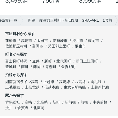
3,499
750
3,690
万円
万円
万円
(売買)一覧
新築 佐波郡玉村町下新田3期 GRAFARE 1号棟
市区町村から探す
前橋市
高崎市
太田市
伊勢崎市
渋川市
藤岡市
佐波郡玉村町
富岡市
児玉郡上里町
桐生市
町名から探す
富士見町時沢
金井
新町
北代田町
新田上江田町
豊城町
南町
藤岡
青柳町
倉賀野町
沿線から探す
湘南新宿ライン高海
上越線
高崎線
八高線
両毛線
上毛電鉄
上信電鉄
信越本線
東武伊勢崎線
上越新幹線
駅から探す
群馬総社
高崎
北高崎
新町
新前橋
前橋
中央前橋
渋川
倉賀野
北藤岡