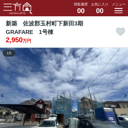
閲覧履歴
お気に入り
メニュー
00
00
新築 佐波郡玉村町下新田3期
GRAFARE 1号棟
2,950
万円
1
/
5