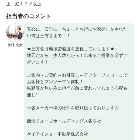
上
庭１０坪以上
担当者のコメント
安心に、安全に、ちょっとお得にお家探しをされた
い方は三方舎まで！！
篠澤 亮太
★三方舎は地域密着度を重視しております★
地元だから！少人数だから！出来るご提案が必ずご
ざいます！
ご案内～ご契約～お引渡し～アフターフォローまで
お客様とマンツーマン体制！
転勤等が無い為に担当が急に変わってしまう心配も
無し!
☆各メーカー様の物件を取り扱っております☆
飯田グループホールディングス各６社
ケイアイスター不動産株式会社