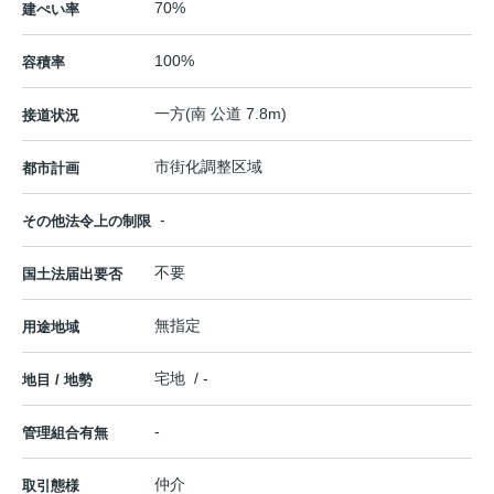
70%
建ぺい率
100%
容積率
一方(南 公道 7.8m)
接道状況
市街化調整区域
都市計画
-
その他法令上の制限
不要
国土法届出要否
無指定
用途地域
宅地 / -
地目 / 地勢
-
管理組合有無
仲介
取引態様