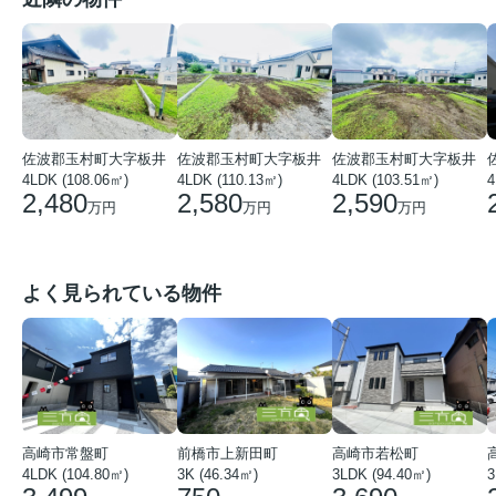
佐波郡玉村町大字板井
佐波郡玉村町大字板井
佐波郡玉村町大字板井
4LDK (108.06㎡)
4LDK (110.13㎡)
4LDK (103.51㎡)
4
2,480
2,580
2,590
万円
万円
万円
よく見られている物件
高崎市常盤町
前橋市上新田町
高崎市若松町
3
4LDK (104.80㎡)
3K (46.34㎡)
3LDK (94.40㎡)