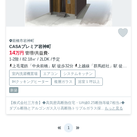
前橋市岩神町
CASAプレミア岩神町
14
万円
管理/共益費-
1-2階 / 82.18㎡ / 2LDK /予定
上毛電鉄「中央前橋」駅 徒歩32分
上越線「群馬総社」駅 徒歩40分
室内洗濯機置場
エアコン
システムキッチン
IHクッキングヒーター
複層ガラス
浴室１坪以上
新築
【株式会社三方舎】◆高気密高断熱住宅・UA値0.25断熱等級7相当♪◆
ダブル断熱とアルゴンガス入り高断熱トリプルガラス採...
もっと見る
1