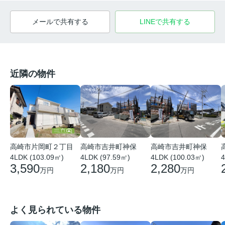
メールで共有する
LINEで共有する
近隣の物件
高崎市片岡町２丁目
高崎市吉井町神保
高崎市吉井町神保
4LDK (103.09㎡)
4LDK (97.59㎡)
4LDK (100.03㎡)
4
3,590
2,180
2,280
万円
万円
万円
よく見られている物件