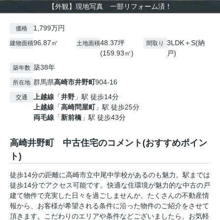
【外観】現地写真 一部リフォーム済！
1,799万円
価格
96.87㎡
48.37坪
3LDK＋S(納
建物面積
土地面積
間取り
(159.93㎡)
戸)
築38年
築年数
群馬県
高崎市
井野町
904-16
所在地
上越線
「
井野
」駅 徒歩14分
交通
上越線
「
高崎問屋町
」駅 徒歩25分
両毛線
「
新前橋
」駅 徒歩43分
高崎井野町 中古住宅のコメント(おすすめポイン
ト)
徒歩14分の距離に高崎市立中尾中学校があるのも魅力。駅までは
徒歩14分でアクセス可能です。快適な住環境が魅力的な中古の戸
建て物件で充実した日々を過ごしませんか。たくさんの不動産情
報から、お客様が希望される条件に沿った物件のご紹介をさせて
頂きます。こだわりのエリアや条件などございましたら、お気軽