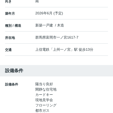
南
向き
2026年6月 (予定)
築年月
新築一戸建 / 木造
種別 / 構造
群馬県
富岡市
一ノ宮
1617-7
所在地
上信電鉄
「
上州一ノ宮
」駅 徒歩13分
交通
設備条件
陽当り良好
設備条件
閑静な住宅地
カードキー
現地見学会
フローリング
都市ガス