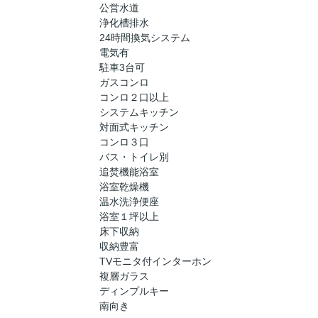
公営水道
浄化槽排水
24時間換気システム
電気有
駐車3台可
ガスコンロ
コンロ２口以上
システムキッチン
対面式キッチン
コンロ３口
バス・トイレ別
追焚機能浴室
浴室乾燥機
温水洗浄便座
浴室１坪以上
床下収納
収納豊富
TVモニタ付インターホン
複層ガラス
ディンプルキー
南向き