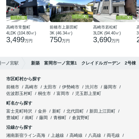
高崎市常盤町
前橋市上新田町
高崎市若松町
4LDK (104.80㎡)
3K (46.34㎡)
3LDK (94.40㎡)
3
3,499
750
3,690
万円
万円
万円
州一ノ宮駅
新築 富岡市一ノ宮第1 クレイドルガーデン 2号棟
市区町村から探す
前橋市
高崎市
太田市
伊勢崎市
渋川市
藤岡市
佐波郡玉村町
桐生市
富岡市
児玉郡上里町
町名から探す
富士見町時沢
金井
新町
北代田町
新田上江田町
豊城町
南町
藤岡
青柳町
倉賀野町
沿線から探す
湘南新宿ライン高海
上越線
高崎線
八高線
両毛線