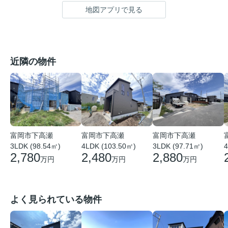
地図アプリで見る
近隣の物件
富岡市下高瀬
富岡市下高瀬
富岡市下高瀬
3LDK (98.54㎡)
4LDK (103.50㎡)
3LDK (97.71㎡)
4
2,780
2,480
2,880
万円
万円
万円
よく見られている物件