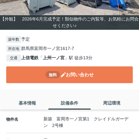
【外観】 2026年6月完成予定！類似物件のご内覧等、お気軽にお問合
せください♪
予定
築年数
群馬県富岡市一ノ宮1617-7
所在地
上信電鉄
「
上州一ノ宮
」駅 徒歩13分
交通
お問い合わせ
無料
基本情報
設備条件
周辺環境
新築 富岡市一ノ宮第1 クレイドルガーデ
物件名
ン 2号棟