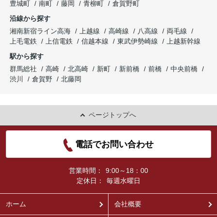
豊城町
南町
藤岡
青柳町
倉賀野町
沿線から探す
湘南新宿ライン高海
上越線
高崎線
八高線
両毛線
上毛電鉄
上信電鉄
信越本線
東武伊勢崎線
上越新幹線
駅から探す
群馬総社
高崎
北高崎
新町
新前橋
前橋
中央前橋
渋川
倉賀野
北藤岡
ページトップへ
電話でお問い合わせ
営業時間：
9:00～18：00
定休日：
毎週水曜日
ホーム
会社概要