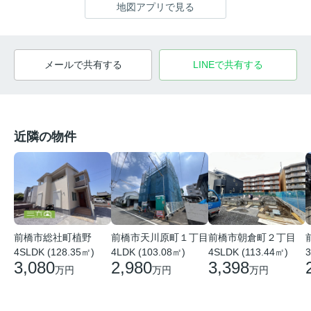
地図アプリで見る
メールで共有する
LINEで共有する
近隣の物件
前橋市総社町植野
前橋市天川原町１丁目
前橋市朝倉町２丁目
4SLDK (128.35㎡)
4LDK (103.08㎡)
4SLDK (113.44㎡)
3
3,080
2,980
3,398
万円
万円
万円