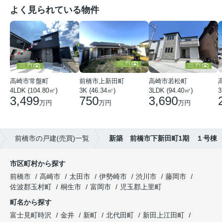
よく見られている物件
高崎市常盤町
前橋市上新田町
高崎市若松町
4LDK (104.80㎡)
3K (46.34㎡)
3LDK (94.40㎡)
3
3,499
750
3,690
万円
万円
万円
前橋市の戸建(売買)一覧
新築 前橋市下新田町1期 １号棟
市区町村から探す
前橋市
高崎市
太田市
伊勢崎市
渋川市
藤岡市
佐波郡玉村町
桐生市
富岡市
児玉郡上里町
町名から探す
富士見町時沢
金井
新町
北代田町
新田上江田町