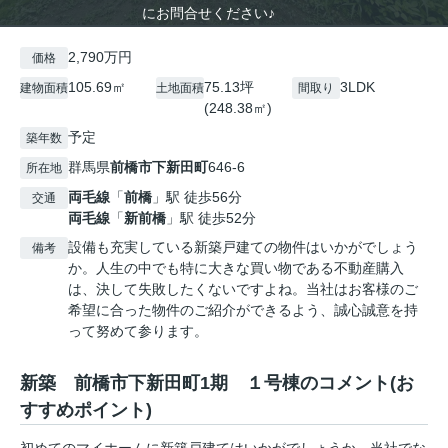
にお問合せください♪
2,790万円
価格
105.69㎡
75.13坪
3LDK
建物面積
土地面積
間取り
(248.38㎡)
予定
築年数
群馬県
前橋市
下新田町
646-6
所在地
両毛線
「
前橋
」駅 徒歩56分
交通
両毛線
「
新前橋
」駅 徒歩52分
設備も充実している新築戸建ての物件はいかがでしょう
備考
か。人生の中でも特に大きな買い物である不動産購入
は、決して失敗したくないですよね。当社はお客様のご
希望に合った物件のご紹介ができるよう、誠心誠意を持
って努めて参ります。
新築 前橋市下新田町1期 １号棟のコメント(お
すすめポイント)
初めてのマイホームに新築戸建てはいかがでしょうか。当社でな