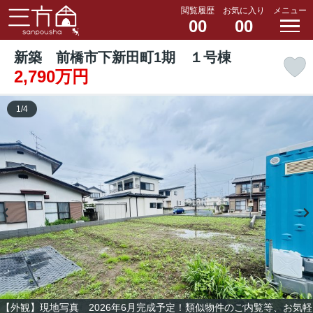
閲覧履歴
お気に入り
メニュー
00
00
新築 前橋市下新田町1期 １号棟
2,790万円
1
/
4
【外観】現地写真 2026年6月完成予定！類似物件のご内覧等、お気軽