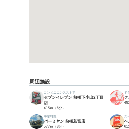
周辺施設
コンビニエンスストア
ド
セブンイレブン 前橋下小出2丁目
ク
店
4
415ｍ（6分）
中華料理
ス
バーミヤン 前橋若宮店
ベ
577ｍ（8分）
6