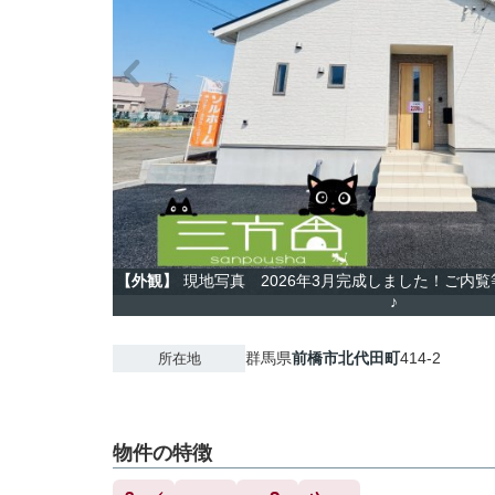
【外観】
現地写真 2026年3月完成しました！ご内
♪
群馬県
前橋市
北代田町
414-2
所在地
物件の特徴