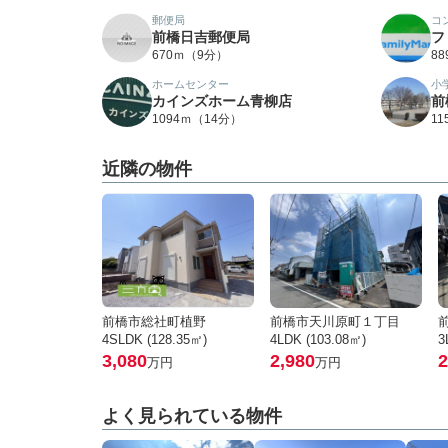
郵便局
コ
前橋日吉郵便局
フ
670ｍ（9分）
8
ホームセンター
小
カインズホーム青柳店
前
1094ｍ（14分）
1
近隣の物件
前橋市総社町植野
前橋市天川原町１丁目
4SLDK (128.35㎡)
4LDK (103.08㎡)
3
3,080
2,980
2
万円
万円
よく見られている物件