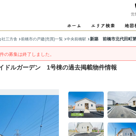
営
新築 前橋市北代田町第
会社三方舎
前橋市の戸建(売買)一覧
中央前橋駅
件の募集は終了しました。
レイドルガーデン 1号棟の過去掲載物件情報