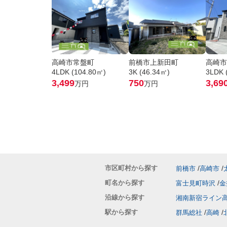
高崎市常盤町
前橋市上新田町
高崎市
4LDK (104.80㎡)
3K (46.34㎡)
3LDK 
3,499
750
3,69
万円
万円
市区町村から探す
前橋市
高崎市
町名から探す
富士見町時沢
金
沿線から探す
湘南新宿ライン
駅から探す
群馬総社
高崎