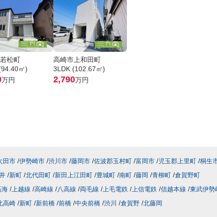
若松町
高崎市上和田町
(94.40㎡)
3LDK (102.67㎡)
0
2,790
万円
万円
太田市
伊勢崎市
渋川市
藤岡市
佐波郡玉村町
富岡市
児玉郡上里町
桐生
井
新町
北代田町
新田上江田町
豊城町
南町
藤岡
青柳町
倉賀野町
高海
上越線
高崎線
八高線
両毛線
上毛電鉄
上信電鉄
信越本線
東武伊勢
北高崎
新町
新前橋
前橋
中央前橋
渋川
倉賀野
北藤岡