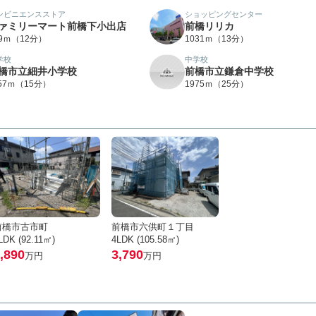
ンビニエンスストア
ショッピングセンター
ァミリーマート前橋下小出店
前橋リリカ
89ｍ（12分）
1031ｍ（13分）
学校
中学校
橋市立細井小学校
前橋市立鎌倉中学校
157ｍ（15分）
1975ｍ（25分）
前橋市古市町
前橋市六供町１丁目
LDK (92.11㎡)
4LDK (105.58㎡)
,890
3,790
万円
万円