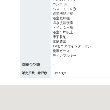
コンロ３口
バス・トイレ別
追焚機能浴室
浴室乾燥機
温水洗浄便座
トイレ２ヶ所
浴室１坪以上
床下収納
収納豊富
TVモニタ付インターホン
複層ガラス
ディンプルキー
設備(その他)
-
販売戸数 / 総戸数
3戸 / 3戸