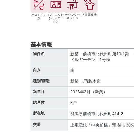
バストイレ
TVモニタ付
カウンター
浴室乾燥機
別
きインター
キッチン
ホン
基本情報
物件名
新築 前橋市北代田町第10-1期
ドルガーデン 1号棟
向き
南
種別/構造
新築一戸建/木造
築年月
2026年3月（新築）
総戸数
3戸
所在地
群馬県
前橋市
北代田町
414-2
交通
上毛電鉄
「
中央前橋
」駅 徒歩30