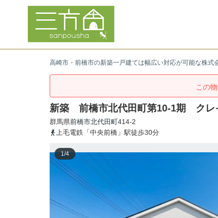
高崎市・前橋市の新築一戸建ては幅広い対応が可能な株式
この物
新築 前橋市北代田町第10-1期 ク
群馬県
前橋市
北代田町
414-2
上毛電鉄「中央前橋」駅徒歩30分
1
/
4