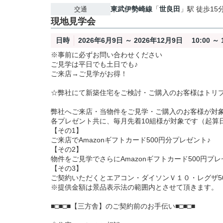
東武伊勢崎線
「
世良田
」駅 徒歩15
交通
現地見学会
日時
2026年6月9日 ～ 2026年12月9日 10:00 ～ 1
※事前に必ずお問い合わせください
ご見学は平日でも土日でも♪
ご来店→ご見学がお得！
☆弊社にて新築住宅をご検討・ご購入のお客様はトリ
弊社へご来店・当物件をご見学・ご購入のお客様が対
各プレゼント共に、毎月先着10組様が対象です（起算
【その1】
ご来店でAmazonギフトカード500円分プレゼント♪
【その2】
物件をご見学でさらにAmazonギフトカード500円プレ
【その3】
ご契約いただくとエアコン・ダイソンＶ１０・レグザ5
※提供金額は景品表示法の範囲内とさせて頂きます。
■□■□■【三方舎】のご契約前のお手伝い■□■□■