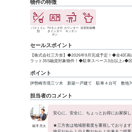
物件の特徴
バストイレ
TVモニタ付
カウンター
浴室乾燥機
別
きインター
キッチン
ホン
セールスポイント
【株式会社三方舎】◆2026年9月完成予定！◆全4区
ラット35S融資対象物件！◆駐車スペース3台以上♪◆
ポイント
伊勢崎市境三ツ木
新築一戸建て
駐車４台可
敷地
担当者のコメント
安心に、安全に、ちょっとお得にお家探し
★三方舎は地域密着度を重視しております
篠澤 亮太
地元だから！少人数だから！出来るご提案