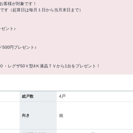
お客様が対象です！
象です（起算日は毎月１日から当月末日まで）
レゼント♪
ド500円プレゼント♪
０・レグザ50Ｖ型4Ｋ液晶ＴＶから1台をプレゼント！
4戸
総戸数
南
向き