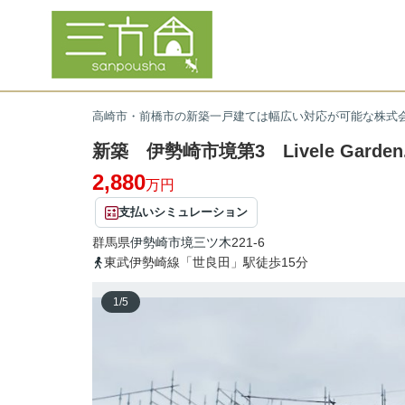
高崎市・前橋市の新築一戸建ては幅広い対応が可能な株式
新築 伊勢崎市境第3 Livele Garde
2,880
万円
支払いシミュレーション
群馬県
伊勢崎市
境三ツ木
221-6
東武伊勢崎線「世良田」駅徒歩15分
1
/
5