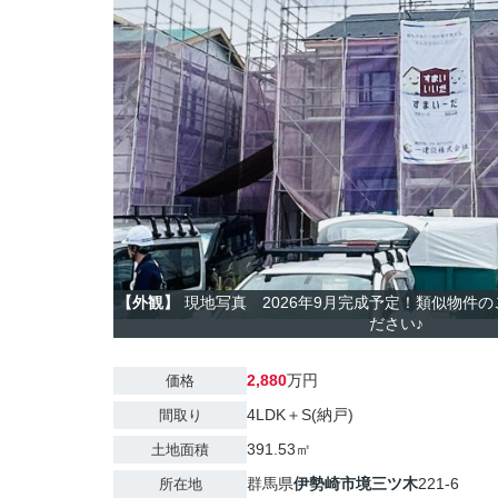
【外観】
現地写真 2026年9月完成予定！類似物件
ださい♪
2,880
万円
価格
4LDK＋S(納戸)
間取り
391.53㎡
土地面積
群馬県
伊勢崎市
境三ツ木
221-6
所在地