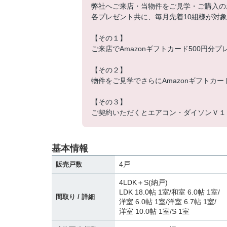
弊社へご来店・当物件をご見学・ご購入の
各プレゼント共に、毎月先着10組様が対
【その１】
ご来店でAmazonギフトカード500円分プ
【その２】
物件をご見学でさらにAmazonギフトカー
【その３】
ご契約いただくとエアコン・ダイソンＶ１
基本情報
4戸
販売戸数
4LDK＋S(納戸)
LDK 18.0帖 1室
/
和室 6.0帖 1室
/
間取り / 詳細
洋室 6.0帖 1室
/
洋室 6.7帖 1室
/
洋室 10.0帖 1室
/
S 1室