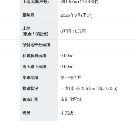
391.53㎡(118.43坪)
土地面積(坪数)
2026年9月(予定)
築年月
土地
0万円 / 0万円
(敷金 / 保証金)
-
傾斜地部分面積
0.00㎡
私道負担面積
0.00㎡
高圧線下面積
第一種住居
用途地域
一方(南 公道 6.0m 間口 0.0m)
接道状況
市街化区域
都市計画
未完成
現況