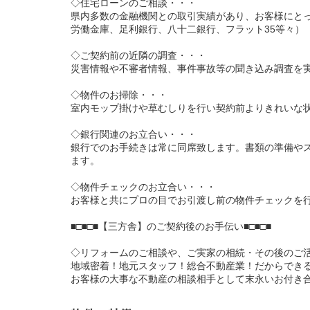
◇住宅ローンのご相談・・・
県内多数の金融機関との取引実績があり、お客様にと
労働金庫、足利銀行、八十二銀行、フラット35等々）
◇ご契約前の近隣の調査・・・
災害情報や不審者情報、事件事故等の聞き込み調査を
◇物件のお掃除・・・
室内モップ掛けや草むしりを行い契約前よりきれいな
◇銀行関連のお立合い・・・
銀行でのお手続きは常に同席致します。書類の準備や
ます。
◇物件チェックのお立合い・・・
お客様と共にプロの目でお引渡し前の物件チェックを
■□■□■【三方舎】のご契約後のお手伝い■□■□■
◇リフォームのご相談や、ご実家の相続・その後のご
地域密着！地元スタッフ！総合不動産業！だからでき
お客様の大事な不動産の相談相手として末永いお付き