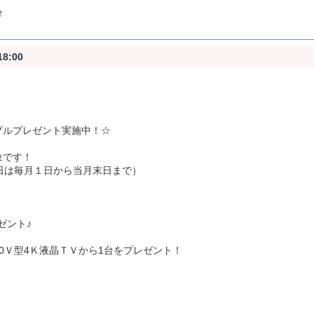
分
8:00
プルプレゼント実施中！☆
象です！
日は毎月１日から当月末日まで）
ゼント♪
0Ｖ型4Ｋ液晶ＴＶから1台をプレゼント！