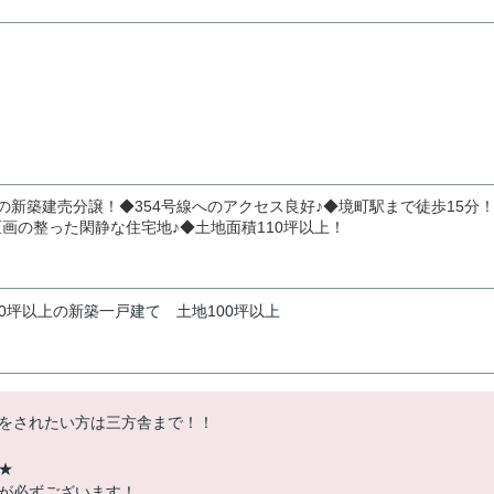
画の新築建売分譲！◆354号線へのアクセス良好♪◆境町駅まで徒歩15分
区画の整った閑静な住宅地♪◆土地面積110坪以上！
70坪以上の新築一戸建て
土地100坪以上
をされたい方は三方舎まで！！
★
が必ずございます！