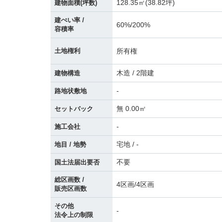
128.35㎡(38.82坪)
建物面積(坪数)
建ぺい率 /
60%/200%
容積率
所有権
土地権利
木造 / 2階建
建物構造
-
路地状敷地
無 0.00㎡
セットバック
-
施工会社
宅地 / -
地目 / 地勢
不要
国土法届出要否
総区画数 /
4区画/4区画
販売区画数
その他
-
法令上の制限