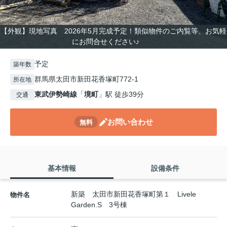
【外観】現地写真 2026年5月完成予定！類似物件のご内覧等、お気軽
にお問合せください♪
予定
築年数
群馬県太田市新田花香塚町772-1
所在地
東武伊勢崎線
「
境町
」駅 徒歩39分
交通
お問い合わせ
無料
基本情報
設備条件
新築 太田市新田花香塚町第１ Livele
物件名
Garden.S 3号棟