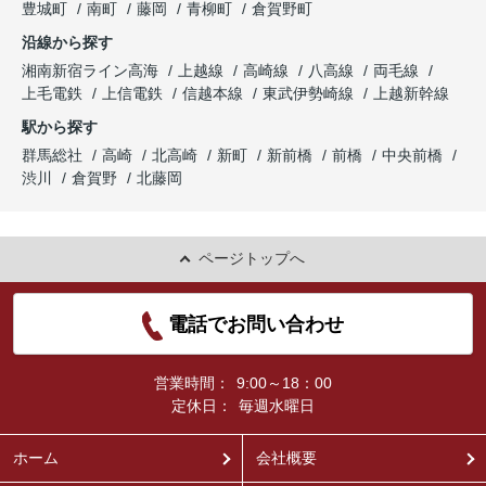
豊城町
南町
藤岡
青柳町
倉賀野町
沿線から探す
湘南新宿ライン高海
上越線
高崎線
八高線
両毛線
上毛電鉄
上信電鉄
信越本線
東武伊勢崎線
上越新幹線
駅から探す
群馬総社
高崎
北高崎
新町
新前橋
前橋
中央前橋
渋川
倉賀野
北藤岡
ページトップへ
電話でお問い合わせ
営業時間：
9:00～18：00
定休日：
毎週水曜日
ホーム
会社概要