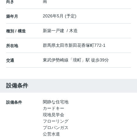
南
向き
2026年5月 (予定)
築年月
新築一戸建 / 木造
種別 / 構造
群馬県
太田市
新田花香塚町
772-1
所在地
東武伊勢崎線
「
境町
」駅 徒歩39分
交通
設備条件
閑静な住宅地
設備条件
カードキー
現地見学会
フローリング
プロパンガス
公営水道