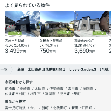
よく見られている物件
高崎市常盤町
前橋市上新田町
高崎市若松町
4LDK (104.80㎡)
3K (46.34㎡)
3LDK (94.40㎡)
3
3,499
750
3,690
万円
万円
万円
)一覧
新築 太田市新田花香塚町第１ Livele Garden.S 3号棟
市区町村から探す
前橋市
高崎市
太田市
伊勢崎市
渋川市
藤岡市
佐波郡玉村町
桐生市
富岡市
児玉郡上里町
町名から探す
富士見町時沢
金井
新町
北代田町
新田上江田町