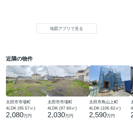
地図アプリで見る
近隣の物件
太田市市場町
太田市市場町
太田市鳥山上町
4LDK (95.57㎡)
4LDK (97.60㎡)
4LDK (106.82㎡)
4
2,080
2,030
2,590
万円
万円
万円