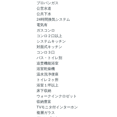
プロパンガス
公営水道
公共下水
24時間換気システム
電気有
ガスコンロ
コンロ２口以上
システムキッチン
対面式キッチン
コンロ３口
バス・トイレ別
追焚機能浴室
浴室乾燥機
温水洗浄便座
トイレ２ヶ所
浴室１坪以上
床下収納
ウォークインクロゼット
収納豊富
TVモニタ付インターホン
複層ガラス