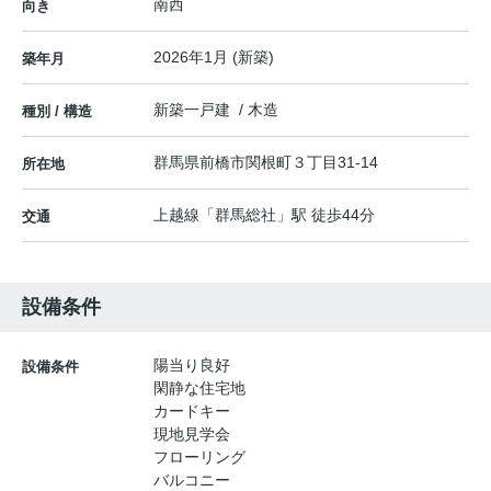
南西
向き
2026年1月 (新築)
築年月
新築一戸建 / 木造
種別 / 構造
群馬県
前橋市
関根町
３丁目31-14
所在地
上越線
「
群馬総社
」駅 徒歩44分
交通
設備条件
陽当り良好
設備条件
閑静な住宅地
カードキー
現地見学会
フローリング
バルコニー