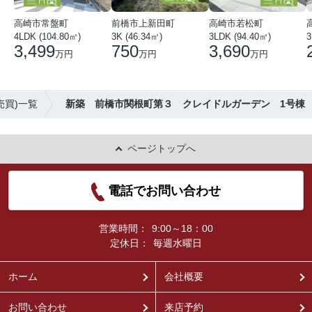
高崎市常盤町
前橋市上新田町
高崎市若松町
4LDK (104.80㎡)
3K (46.34㎡)
3LDK (94.40㎡)
3
3,499
750
3,690
万円
万円
万円
売買)一覧
新築 前橋市関根町第３ クレイドルガーデン 1号棟
ページトップへ
電話でお問い合わせ
営業時間：
9:00～18：00
定休日：
毎週水曜日
ホーム
会社概要
お問い合わせ
来店予約