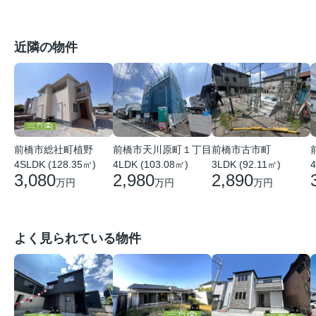
近隣の物件
前橋市総社町植野
前橋市天川原町１丁目
前橋市古市町
4SLDK (128.35㎡)
4LDK (103.08㎡)
3LDK (92.11㎡)
4
3,080
2,980
2,890
万円
万円
万円
よく見られている物件