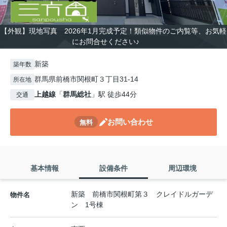
【外観】現地写真 2026年1月完成予定！類似物件のご内覧等、お気軽
にお問合せください♪
新築
築年数
群馬県前橋市関根町３丁目31-14
所在地
上越線
「
群馬総社
」駅 徒歩44分
交通
お問い合わせ
無料
基本情報
設備条件
周辺環境
新築 前橋市関根町第３ クレイドルガーデ
物件名
ン 1号棟