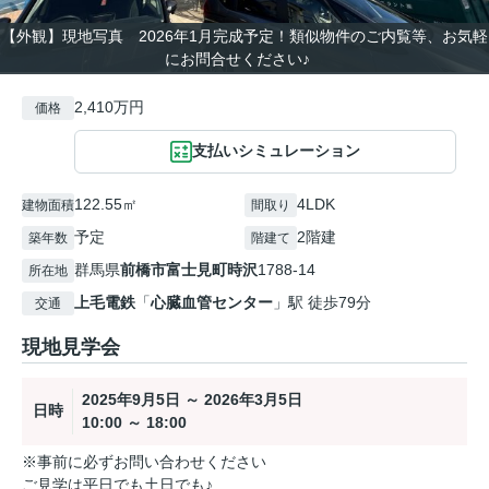
【外観】現地写真 2026年1月完成予定！類似物件のご内覧等、お気軽
にお問合せください♪
2,410万円
価格
支払いシミュレーション
122.55㎡
4LDK
建物面積
間取り
予定
2階建
築年数
階建て
群馬県
前橋市
富士見町時沢
1788-14
所在地
上毛電鉄
「
心臓血管センター
」駅 徒歩79分
交通
現地見学会
2025年9月5日 ～ 2026年3月5日
日時
10:00 ～ 18:00
※事前に必ずお問い合わせください
ご見学は平日でも土日でも♪