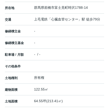
群馬県
前橋市
富士見町時沢
1788-14
所在地
上毛電鉄
「
心臓血管センター
」駅 徒歩79分
交通
-
修繕積立金
-
修繕積立基金
- / -
駐車場 / 月額
その他条件
所有権
土地権利
122.55㎡
建物面積
64.55坪(213.41㎡)
土地面積