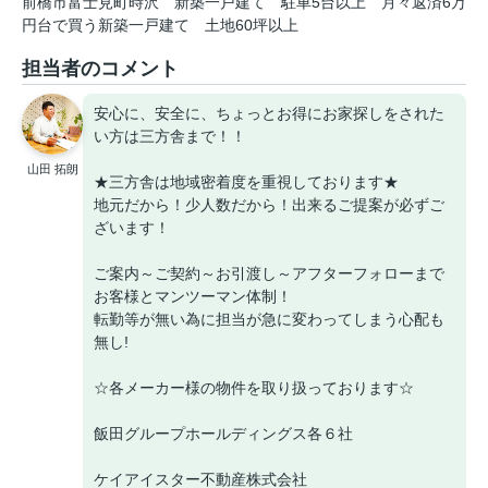
前橋市富士見町時沢
新築一戸建て
駐車5台以上
月々返済6万
円台で買う新築一戸建て
土地60坪以上
担当者のコメント
安心に、安全に、ちょっとお得にお家探しをされた
い方は三方舎まで！！
山田 拓朗
★三方舎は地域密着度を重視しております★
地元だから！少人数だから！出来るご提案が必ずご
ざいます！
ご案内～ご契約～お引渡し～アフターフォローまで
お客様とマンツーマン体制！
転勤等が無い為に担当が急に変わってしまう心配も
無し!
☆各メーカー様の物件を取り扱っております☆
飯田グループホールディングス各６社
ケイアイスター不動産株式会社