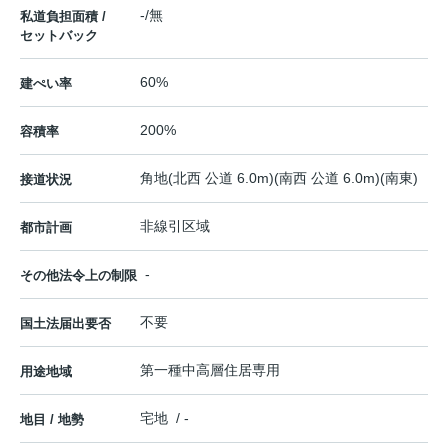
-/無
私道負担面積 /
セットバック
60%
建ぺい率
200%
容積率
角地(北西 公道 6.0m)(南西 公道 6.0m)(南東)
接道状況
非線引区域
都市計画
-
その他法令上の制限
不要
国土法届出要否
第一種中高層住居専用
用途地域
宅地 / -
地目 / 地勢