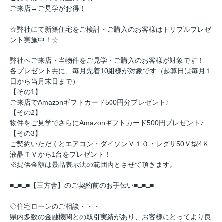
ご来店→ご見学がお得！
☆弊社にて新築住宅をご検討・ご購入のお客様はトリプルプレゼ
ント実施中！☆
弊社へご来店・当物件をご見学・ご購入のお客様が対象です！
各プレゼント共に、毎月先着10組様が対象です（起算日は毎月１
日から当月末日まで）
【その1】
ご来店でAmazonギフトカード500円分プレゼント♪
【その2】
物件をご見学でさらにAmazonギフトカード500円プレゼント♪
【その3】
ご契約いただくとエアコン・ダイソンＶ１０・レグザ50Ｖ型4Ｋ
液晶ＴＶから1台をプレゼント！
※提供金額は景品表示法の範囲内とさせて頂きます。
■□■□■【三方舎】のご契約前のお手伝い■□■□■
◇住宅ローンのご相談・・・
県内多数の金融機関との取引実績があり、お客様にとってより良