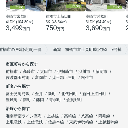
高崎市常盤町
前橋市上新田町
高崎市若松町
3
4LDK (104.80㎡)
3K (46.34㎡)
3LDK (94.40㎡)
3,499
750
3,690
万円
万円
万円
前橋市の戸建(売買)一覧
新築 前橋市富士見町時沢第3 9号棟
市区町村から探す
前橋市
高崎市
太田市
伊勢崎市
渋川市
藤岡市
佐波郡玉村町
富岡市
児玉郡上里町
桐生市
町名から探す
富士見町時沢
金井
新町
北代田町
新田上江田町
豊城町
南町
藤岡
青柳町
倉賀野町
沿線から探す
湘南新宿ライン高海
上越線
高崎線
八高線
両毛線
上毛電鉄
上信電鉄
信越本線
東武伊勢崎線
上越新幹線