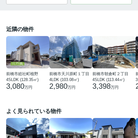
近隣の物件
前橋市総社町植野
前橋市天川原町１丁目
前橋市朝倉町２丁目
4SLDK (128.35㎡)
4LDK (103.08㎡)
4SLDK (113.44㎡)
3
3,080
2,980
3,398
万円
万円
万円
よく見られている物件