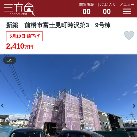
閲覧履歴
お気に入り
メニュー
00
00
新築 前橋市富士見町時沢第3 9号棟
5月19日 値下げ
2,410
万円
1
/
5