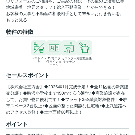
◇リフォームのご相談や、ご実家の相続・その後のご活用法等
地域密着！地元スタッフ！総合不動産業！だからできる！
お客様の大事な不動産の相談相手として末永いお付き合いを。
もっと見る
物件の特徴
バストイレ
TVモニタ
カウンター
浴室乾燥機
別
付きインタ
キッチン
ーホン
セールスポイント
【株式会社三方舎】◆2026年1月完成予定！◆全11区画の新築建
売分譲！◆時沢小学校まで450ｍで安心通学♪◆商業施設が点在
して、お買い物に便利です！◆フラット35S融資対象物件！◆駐
車スペース3台以上♪◆区画の整った閑静な住宅地♪◆上武道路へ
のアクセス良好！◆土地面積60坪以上！
ポイント