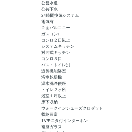
公営水道
公共下水
24時間換気システム
電気有
２面バルコニー
ガスコンロ
コンロ２口以上
システムキッチン
対面式キッチン
コンロ３口
バス・トイレ別
追焚機能浴室
浴室乾燥機
温水洗浄便座
トイレ２ヶ所
浴室１坪以上
床下収納
ウォークインシューズクロゼット
収納豊富
TVモニタ付インターホン
複層ガラス