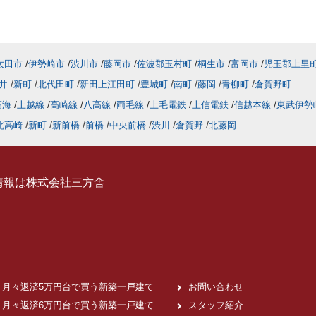
太田市
伊勢崎市
渋川市
藤岡市
佐波郡玉村町
桐生市
富岡市
児玉郡上里
井
新町
北代田町
新田上江田町
豊城町
南町
藤岡
青柳町
倉賀野町
高海
上越線
高崎線
八高線
両毛線
上毛電鉄
上信電鉄
信越本線
東武伊勢
北高崎
新町
新前橋
前橋
中央前橋
渋川
倉賀野
北藤岡
情報は株式会社三方舎
月々返済5万円台で買う新築一戸建て
お問い合わせ
月々返済6万円台で買う新築一戸建て
スタッフ紹介