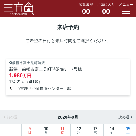
閲覧履歴
お気に入り
メニュー
00
00
来店予約
ご希望の日付と来店時間をご選択ください。
前橋市富士見町時沢
新築 前橋市富士見町時沢第3 7号棟
1,980
万円
124.21㎡（4LDK）
上毛電鉄「心臓血管センター」駅
2026年8月
前の週
次の週
9
10
11
12
13
14
15
日
月
祝
水
木
金
土