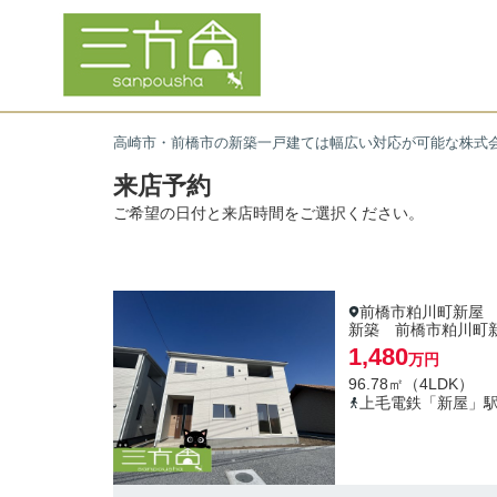
高崎市・前橋市の新築一戸建ては幅広い対応が可能な株式
来店予約
ご希望の日付と来店時間をご選択ください。
前橋市粕川町新屋
新築 前橋市粕川町
1,480
万円
96.78㎡（4LDK）
上毛電鉄「新屋」