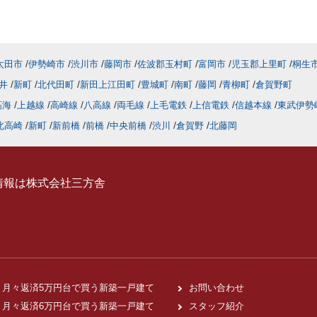
太田市
伊勢崎市
渋川市
藤岡市
佐波郡玉村町
富岡市
児玉郡上里町
桐生
井
新町
北代田町
新田上江田町
豊城町
南町
藤岡
青柳町
倉賀野町
高海
上越線
高崎線
八高線
両毛線
上毛電鉄
上信電鉄
信越本線
東武伊勢
北高崎
新町
新前橋
前橋
中央前橋
渋川
倉賀野
北藤岡
情報は株式会社三方舎
月々返済5万円台で買う新築一戸建て
お問い合わせ
月々返済6万円台で買う新築一戸建て
スタッフ紹介