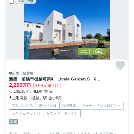
新築一戸建
前橋市樋越町
新築 前橋市樋越町第4 Livele Garden.S 6号棟
2,290
万円
8月4日 値下げ
- / 105.16㎡ / 4LDK /新築
上毛電鉄「樋越」駅 徒歩6分
プロパンガス
陽当り良好
収納豊富
ウォークインクロゼット
システムキッチン
カウンターキッチン
新築