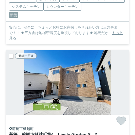
システムキッチン
カウンターキッチン
新築
安心に、安全に、ちょっとお得にお家探しをされたい方は三方舎ま
で！！ ★三方舎は地域密着度を重視しております★ 地元だか...
もっと
見る
新築一戸建
前橋市樋越町
新築 前橋市樋越町第4 Livele Garden.S 2号棟