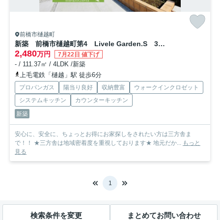
前橋市樋越町
新築 前橋市樋越町第4 Livele Garden.S 3号棟
2,480
万円
7月22日 値下げ
- / 111.37㎡ / 4LDK /新築
上毛電鉄「樋越」駅 徒歩6分
プロパンガス
陽当り良好
収納豊富
ウォークインクロゼット
システムキッチン
カウンターキッチン
新築
安心に、安全に、ちょっとお得にお家探しをされたい方は三方舎ま
で！！ ★三方舎は地域密着度を重視しております★ 地元だか...
もっと
見る
1
検索条件を変更
まとめてお問い合わせ