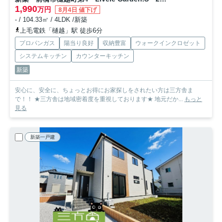
1,990
万円
8月4日 値下げ
- / 104.33㎡ / 4LDK /新築
上毛電鉄「樋越」駅 徒歩6分
プロパンガス
陽当り良好
収納豊富
ウォークインクロゼット
システムキッチン
カウンターキッチン
新築
安心に、安全に、ちょっとお得にお家探しをされたい方は三方舎ま
で！！ ★三方舎は地域密着度を重視しております★ 地元だか...
もっと
見る
新築一戸建