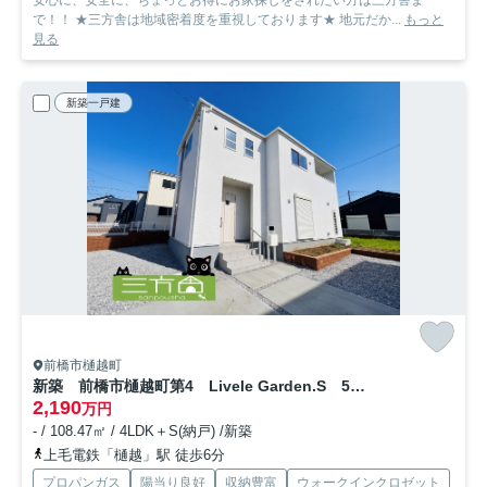
安心に、安全に、ちょっとお得にお家探しをされたい方は三方舎ま
で！！ ★三方舎は地域密着度を重視しております★ 地元だか...
もっと
見る
新築一戸建
前橋市樋越町
新築 前橋市樋越町第4 Livele Garden.S 5号棟
2,190
万円
- / 108.47㎡ / 4LDK＋S(納戸) /新築
上毛電鉄「樋越」駅 徒歩6分
プロパンガス
陽当り良好
収納豊富
ウォークインクロゼット