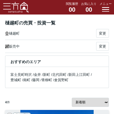
閲覧履歴
お気に入り
メニュー
00
00
樋越町の売買・投資一覧
樋越町
変更
販売中
変更
おすすめのエリア
富士見町時沢
/
金井
/
新町
/
北代田町
/
新田上江田町
/
豊城町
/
南町
/
藤岡
/
青柳町
/
倉賀野町
4
件