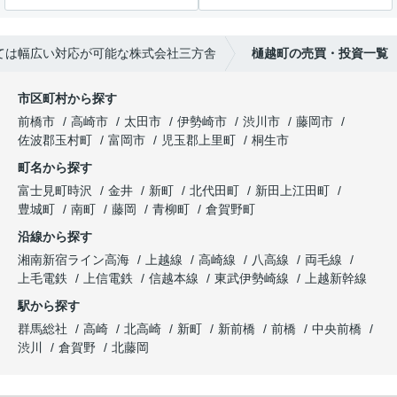
ては幅広い対応が可能な株式会社三方舎
樋越町の売買・投資一覧
市区町村から探す
前橋市
高崎市
太田市
伊勢崎市
渋川市
藤岡市
佐波郡玉村町
富岡市
児玉郡上里町
桐生市
町名から探す
富士見町時沢
金井
新町
北代田町
新田上江田町
豊城町
南町
藤岡
青柳町
倉賀野町
沿線から探す
湘南新宿ライン高海
上越線
高崎線
八高線
両毛線
上毛電鉄
上信電鉄
信越本線
東武伊勢崎線
上越新幹線
駅から探す
群馬総社
高崎
北高崎
新町
新前橋
前橋
中央前橋
渋川
倉賀野
北藤岡