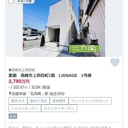
新築一戸建
高崎市上和田町
新築 高崎市上和田町1期 LIGNAGE 1号棟
2,790
万円
- / 102.67㎡ / 3LDK /新築
信越本線「北高崎」駅 徒歩16分
都市ガス
陽当り良好
収納豊富
ウォークインクロゼット
システムキッチン
カウンターキッチン
新築