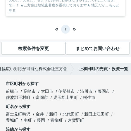
安心に、安全に、ちょっとお得にお家探しをされたい方は三方舎ま
で！！ ★三方舎は地域密着度を重視しております★ 地元だか...
もっと
見る
1
検索条件を変更
まとめてお問い合わせ
は幅広い対応が可能な株式会社三方舎
上和田町の売買・投資一覧
市区町村から探す
前橋市
高崎市
太田市
伊勢崎市
渋川市
藤岡市
佐波郡玉村町
富岡市
児玉郡上里町
桐生市
町名から探す
富士見町時沢
金井
新町
北代田町
新田上江田町
豊城町
南町
藤岡
青柳町
倉賀野町
沿線から探す