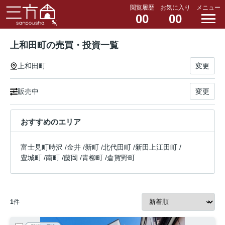
閲覧履歴
お気に入り
メニュー
00
00
上和田町の売買・投資一覧
上和田町
変更
販売中
変更
おすすめのエリア
富士見町時沢
/
金井
/
新町
/
北代田町
/
新田上江田町
/
豊城町
/
南町
/
藤岡
/
青柳町
/
倉賀野町
1
件