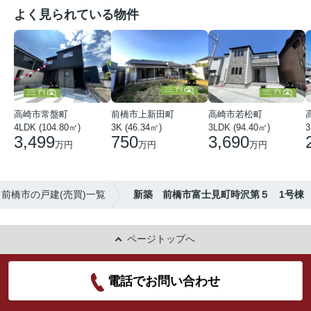
よく見られている物件
高崎市常盤町
前橋市上新田町
高崎市若松町
4LDK (104.80㎡)
3K (46.34㎡)
3LDK (94.40㎡)
3
3,499
750
3,690
万円
万円
万円
前橋市の戸建(売買)一覧
新築 前橋市富士見町時沢第５ 1号棟
ページトップへ
電話でお問い合わせ