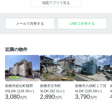
地図アプリで見る
メールで共有する
LINEで共有する
近隣の物件
前橋市総社町植野
前橋市古市町
前橋市六供町１丁目
4SLDK (128.35㎡)
3LDK (92.11㎡)
4LDK (105.58㎡)
4
3,080
2,890
3,790
万円
万円
万円