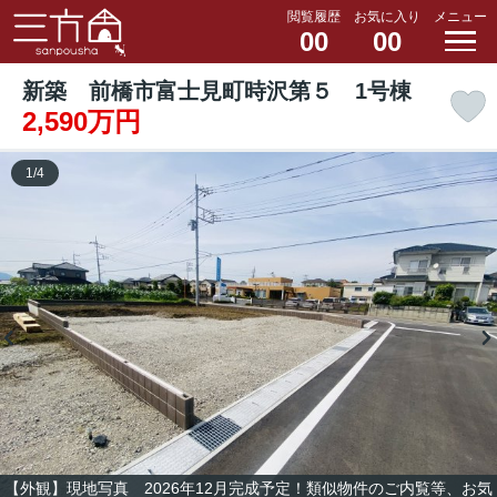
閲覧履歴
お気に入り
メニュー
00
00
新築 前橋市富士見町時沢第５ 1号棟
2,590万円
1
/
4
【外観】現地写真 2026年12月完成予定！類似物件のご内覧等、お気