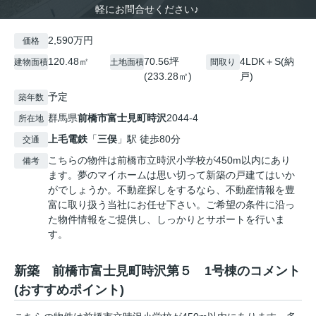
軽にお問合せください♪
2,590万円
価格
120.48㎡
70.56坪
4LDK＋S(納
建物面積
土地面積
間取り
(233.28㎡)
戸)
予定
築年数
群馬県
前橋市
富士見町時沢
2044-4
所在地
上毛電鉄
「
三俣
」駅 徒歩80分
交通
こちらの物件は前橋市立時沢小学校が450m以内にあり
備考
ます。夢のマイホームは思い切って新築の戸建てはいか
がでしょうか。不動産探しをするなら、不動産情報を豊
富に取り扱う当社にお任せ下さい。ご希望の条件に沿っ
た物件情報をご提供し、しっかりとサポートを行いま
す。
新築 前橋市富士見町時沢第５ 1号棟のコメント
(おすすめポイント)