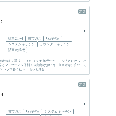
新築
2
駐車2台可
都市ガス
収納豊富
システムキッチン
カウンターキッチン
浴室乾燥機
しまう心配も無し! ☆各メーカー様の物件を取り扱っております☆ 飯田グループホールディングス各６社 ケ...
もっと見る
新築
 １
都市ガス
収納豊富
システムキッチン