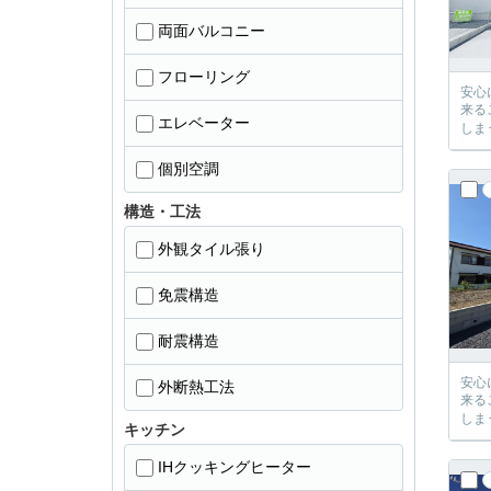
両面バルコニー
フローリング
安心に、
来るご提案が必ずござい
エレベーター
個別空調
構造・工法
外観タイル張り
免震構造
耐震構造
安心に、
外断熱工法
来るご提案が必ずござい
キッチン
IHクッキングヒーター