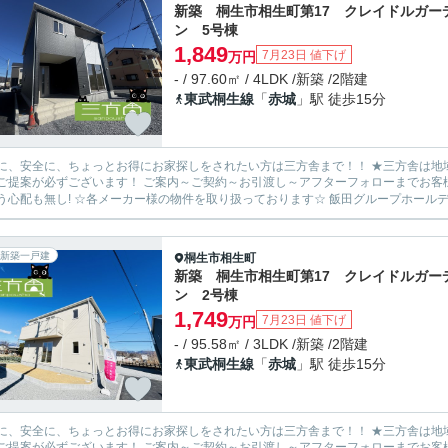
新築 桐生市相生町第17 クレイドルガー
ン 5号棟
1,849
7月23日 値下げ
万円
- / 97.60㎡ / 4LDK /新築 /2階建
東武桐生線
「
赤城
」駅 徒歩15分
安全に、ちょっとお得にお家探しをされたい方は三方舎まで！！ ★三方舎は地域密着度を重視しております★ 地元だから！少人数だから！出
ます！ ご案内～ご契約～お引渡し～アフターフォローまでお客様とマンツーマン体制！ 転勤等が無い為に担当が急に変わって
新築一戸建
桐生市
相生町
新築 桐生市相生町第17 クレイドルガー
ン 2号棟
1,749
7月23日 値下げ
万円
- / 95.58㎡ / 3LDK /新築 /2階建
東武桐生線
「
赤城
」駅 徒歩15分
安全に、ちょっとお得にお家探しをされたい方は三方舎まで！！ ★三方舎は地域密着度を重視しております★ 地元だから！少人数だから！出
ます！ ご案内～ご契約～お引渡し～アフターフォローまでお客様とマンツーマン体制！ 転勤等が無い為に担当が急に変わって