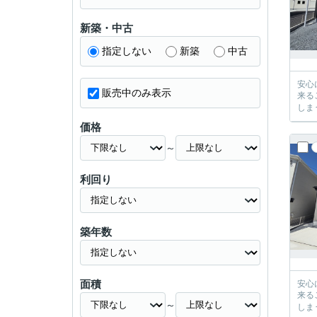
新築・中古
指定しない
新築
中古
安心に、
販売中のみ表示
来るご提案が必ずござい
価格
～
利回り
築年数
面積
安心に、
来るご提案が必ずござい
～