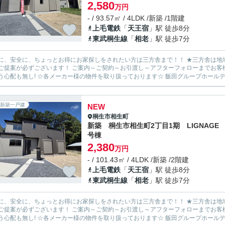
2,580
万円
- / 93.57㎡ / 4LDK /新築 /1階建
上毛電鉄
「
天王宿
」駅 徒歩8分
東武桐生線
「
相老
」駅 徒歩7分
安全に、ちょっとお得にお家探しをされたい方は三方舎まで！！ ★三方舎は地域密着度を重視しております★ 地元だから！少人数だから！出
ます！ ご案内～ご契約～お引渡し～アフターフォローまでお客様とマンツーマン体制！ 転勤等が無い為に担当が急に変わって
新築一戸建
NEW
桐生市
相生町
新築 桐生市相生町2丁目1期 LIGNAGE 
号棟
2,380
万円
- / 101.43㎡ / 4LDK /新築 /2階建
上毛電鉄
「
天王宿
」駅 徒歩8分
東武桐生線
「
相老
」駅 徒歩7分
安全に、ちょっとお得にお家探しをされたい方は三方舎まで！！ ★三方舎は地域密着度を重視しております★ 地元だから！少人数だから！出
ます！ ご案内～ご契約～お引渡し～アフターフォローまでお客様とマンツーマン体制！ 転勤等が無い為に担当が急に変わって