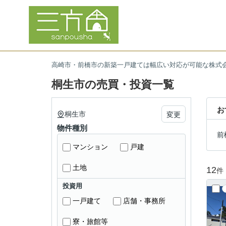
高崎市・前橋市の新築一戸建ては幅広い対応が可能な株式
桐生市の売買・投資一覧
お
桐生市
変更
物件種別
前
マンション
戸建
土地
12
件
投資用
一戸建て
店舗・事務所
寮・旅館等