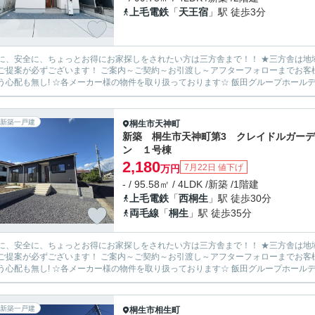
上毛電鉄
「
天王宿
」駅 徒歩3分
安全に、ちょっとお得にお家探しをされたい方は三方舎まで！！ ★三方舎は地域密着度を重視しております★ 地元だから！少人数だから！出
ます！ ご案内～ご契約～お引渡し～アフターフォローまでお客様とマンツーマン体制！ 転勤等が無い為に担当が急に変わって
新築一戸建
桐生市
天神町
新築 桐生市天神町第3 クレイドルガーデ
ン １号棟
2,180
7月22日 値下げ
万円
- / 95.58㎡ / 4LDK /新築 /1階建
上毛電鉄
「
西桐生
」駅 徒歩30分
両毛線
「
桐生
」駅 徒歩35分
安全に、ちょっとお得にお家探しをされたい方は三方舎まで！！ ★三方舎は地域密着度を重視しております★ 地元だから！少人数だから！出
ます！ ご案内～ご契約～お引渡し～アフターフォローまでお客様とマンツーマン体制！ 転勤等が無い為に担当が急に変わって
新築一戸建
桐生市
相生町