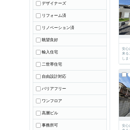
デザイナーズ
リフォーム済
リノベーション済
眺望良好
安心に、
輸入住宅
来るご提案が必ずござい
二世帯住宅
自由設計対応
バリアフリー
ワンフロア
高層ビル
事務所可
安心に、