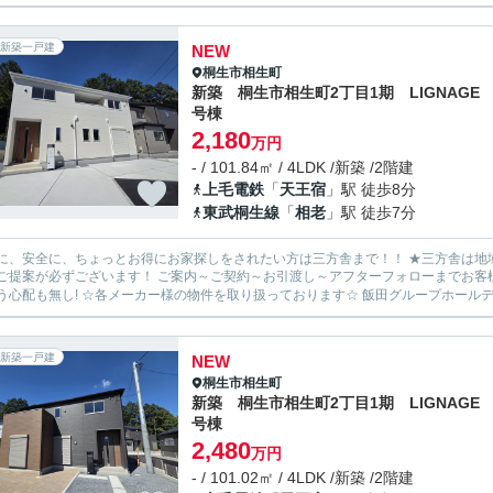
新築一戸建
NEW
桐生市
相生町
新築 桐生市相生町2丁目1期 LIGNAGE 
号棟
2,180
万円
- / 101.84㎡ / 4LDK /新築 /2階建
上毛電鉄
「
天王宿
」駅 徒歩8分
東武桐生線
「
相老
」駅 徒歩7分
安全に、ちょっとお得にお家探しをされたい方は三方舎まで！！ ★三方舎は地域密着度を重視しております★ 地元だから！少人数だから！出
ます！ ご案内～ご契約～お引渡し～アフターフォローまでお客様とマンツーマン体制！ 転勤等が無い為に担当が急に変わって
新築一戸建
NEW
桐生市
相生町
新築 桐生市相生町2丁目1期 LIGNAGE
号棟
2,480
万円
- / 101.02㎡ / 4LDK /新築 /2階建