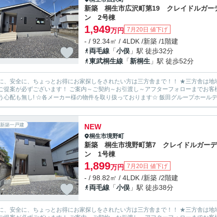
新築 桐生市広沢町第19 クレイドルガー
ン 2号棟
1,949
7月20日 値下げ
万円
- / 92.34㎡ / 4LDK /新築 /1階建
両毛線
「
小俣
」駅 徒歩32分
東武桐生線
「
新桐生
」駅 徒歩52分
安全に、ちょっとお得にお家探しをされたい方は三方舎まで！！ ★三方舎は地域密着度を重視しております★ 地元だから！少人数だから！出
ます！ ご案内～ご契約～お引渡し～アフターフォローまでお客様とマンツーマン体制！ 転勤等が無い為に担当が急に変わって
新築一戸建
NEW
桐生市
境野町
新築 桐生市境野町第7 クレイドルガーデ
ン 1号棟
1,899
7月20日 値下げ
万円
- / 98.82㎡ / 4LDK /新築 /2階建
両毛線
「
小俣
」駅 徒歩38分
安全に、ちょっとお得にお家探しをされたい方は三方舎まで！！ ★三方舎は地域密着度を重視しております★ 地元だから！少人数だから！出