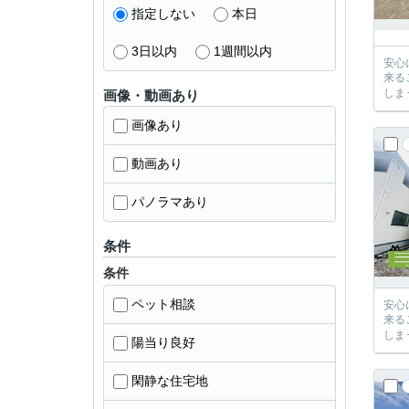
指定しない
本日
3日以内
1週間以内
安心に、
来るご提案が必ずござい
画像・動画あり
画像あり
動画あり
パノラマあり
条件
条件
ペット相談
安心に、
来るご提案が必ずござい
陽当り良好
閑静な住宅地