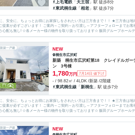
上毛電鉄
「
天王宿
」駅 徒歩8分
東武桐生線
「
相老
」駅 徒歩7分
安全に、ちょっとお得にお家探しをされたい方は三方舎まで！！ ★三方舎は地域密着度を重視しております★ 地元だから！少人数だから！出
ます！ ご案内～ご契約～お引渡し～アフターフォローまでお客様とマンツーマン体制！ 転勤等が無い為に担当が急に変わって
新築一戸建
NEW
桐生市
広沢町
新築 桐生市広沢町第18 クレイドルガー
ン 3号棟
1,780
7月14日 値下げ
万円
- / 98.82㎡ / 4LDK /新築 /2階建
東武桐生線
「
新桐生
」駅 徒歩7分
安全に、ちょっとお得にお家探しをされたい方は三方舎まで！！ ★三方舎は地域密着度を重視しております★ 地元だから！少人数だから！出
ます！ ご案内～ご契約～お引渡し～アフターフォローまでお客様とマンツーマン体制！ 転勤等が無い為に担当が急に変わって
新築一戸建
NEW
桐生市
広沢町