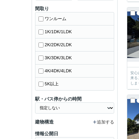
間取り
ワンルーム
1K/1DK/1LDK
2K/2DK/2LDK
3K/3DK/3LDK
4K/4DK/4LDK
安心に、
来るご提案が必ずござい
5K以上
駅・バス停からの時間
建物構造
追加する
情報公開日