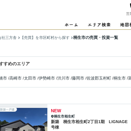
営
桐生市の売買・投資一覧
会社三方舎
【売買】を市区町村から探す
すすめのエリア
橋市
/
高崎市
/
太田市
/
伊勢崎市
/
渋川市
/
藤岡市
/
佐波郡玉村町
/
桐生市
/
新築一戸建
NEW
桐生市
相生町
新築 桐生市相生町2丁目1期 LIGNAGE 
号棟