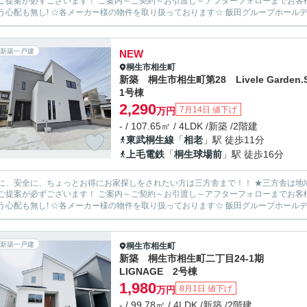
ます！ ご案内～ご契約～お引渡し～アフターフォローまでお客様とマンツーマン体制！ 転勤等が無い為に担当が急に変わって
新築一戸建
NEW
桐生市
相生町
新築 桐生市相生町第28 Livele Garden
1号棟
2,290
7月14日 値下げ
万円
- / 107.65㎡ / 4LDK /新築 /2階建
東武桐生線
「
相老
」駅 徒歩11分
上毛電鉄
「
桐生球場前
」駅 徒歩16分
安全に、ちょっとお得にお家探しをされたい方は三方舎まで！！ ★三方舎は地域密着度を重視しております★ 地元だから！少人数だから！出
ます！ ご案内～ご契約～お引渡し～アフターフォローまでお客様とマンツーマン体制！ 転勤等が無い為に担当が急に変わって
新築一戸建
桐生市
相生町
新築 桐生市相生町二丁目24-1期
LIGNAGE 2号棟
1,980
8月1日 値下げ
万円
- / 99.78㎡ / 4LDK /新築 /2階建