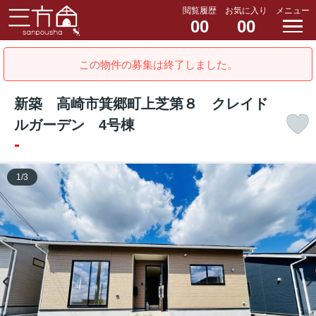
閲覧履歴
お気に入り
メニュー
00
00
この物件の募集は終了しました。
新築 高崎市箕郷町上芝第８ クレイド
ルガーデン 4号棟
-
1
/
3