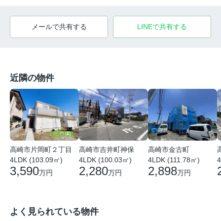
メールで共有する
LINEで共有する
近隣の物件
高崎市片岡町２丁目
高崎市吉井町神保
高崎市金古町
4LDK (103.09㎡)
4LDK (100.03㎡)
4LDK (111.78㎡)
4
3,590
2,280
2,898
万円
万円
万円
よく見られている物件