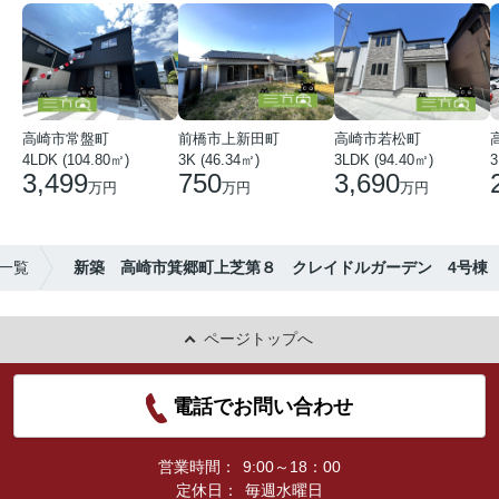
高崎市常盤町
前橋市上新田町
高崎市若松町
4LDK (104.80㎡)
3K (46.34㎡)
3LDK (94.40㎡)
3
3,499
750
3,690
万円
万円
万円
)一覧
新築 高崎市箕郷町上芝第８ クレイドルガーデン 4号棟
ページトップへ
電話でお問い合わせ
営業時間：
9:00～18：00
定休日：
毎週水曜日