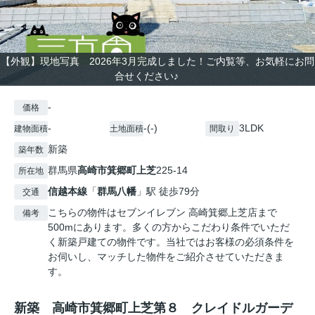
【外観】現地写真 2026年3月完成しました！ご内覧等、お気軽にお問
合せください♪
-
価格
-
-(-)
3LDK
建物面積
土地面積
間取り
新築
築年数
群馬県
高崎市
箕郷町上芝
225-14
所在地
信越本線
「
群馬八幡
」駅 徒歩79分
交通
こちらの物件はセブンイレブン 高崎箕郷上芝店まで
備考
500mにあります。多くの方からこだわり条件でいただ
く新築戸建ての物件です。当社ではお客様の必須条件を
お伺いし、マッチした物件をご紹介させていただきま
す。
新築 高崎市箕郷町上芝第８ クレイドルガーデ