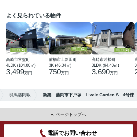
よく見られている物件
高崎市常盤町
前橋市上新田町
高崎市若松町
4LDK (104.80㎡)
3K (46.34㎡)
3LDK (94.40㎡)
3
3,499
750
3,690
万円
万円
万円
群馬藤岡駅
新築 藤岡市下戸塚 Livele Garden.S 4号棟
ページトップへ
電話でお問い合わせ