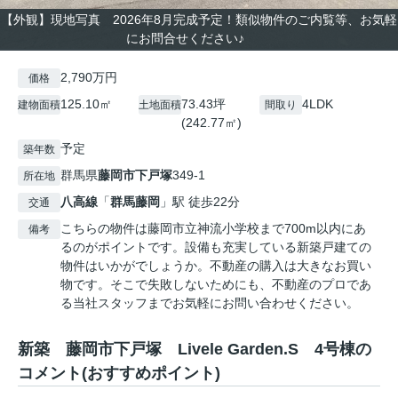
【外観】現地写真 2026年8月完成予定！類似物件のご内覧等、お気軽
にお問合せください♪
2,790万円
価格
125.10㎡
73.43坪
4LDK
建物面積
土地面積
間取り
(242.77㎡)
予定
築年数
群馬県
藤岡市
下戸塚
349-1
所在地
八高線
「
群馬藤岡
」駅 徒歩22分
交通
こちらの物件は藤岡市立神流小学校まで700m以内にあ
備考
るのがポイントです。設備も充実している新築戸建ての
物件はいかがでしょうか。不動産の購入は大きなお買い
物です。そこで失敗しないためにも、不動産のプロであ
る当社スタッフまでお気軽にお問い合わせください。
新築 藤岡市下戸塚 Livele Garden.S 4号棟の
コメント(おすすめポイント)