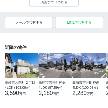
地図アプリで見る
メールで共有する
LINEで共有する
近隣の物件
高崎市片岡町２丁目
高崎市吉井町神保
高崎市吉井町神保
4LDK (103.09㎡)
4LDK (97.59㎡)
4LDK (100.03㎡)
4
3,590
2,180
2,280
万円
万円
万円