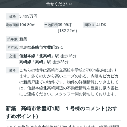
合せください♪
3,499万円
価格
104.80㎡
39.99坪
4LDK
建物面積
土地面積
間取り
(132.22㎡)
新築
築年数
群馬県
高崎市
常盤町
39-1
所在地
信越本線
「
北高崎
」駅 徒歩16分
交通
高崎線
「
高崎
」駅 徒歩25分
こちらの物件は高崎市立高松中学校が700m以内にあり
備考
ます。多くの方から高いニーズのある、内装もピカピカ
の新築戸建ての物件です。物件の詳細情報につきまして
は、信越本線北高崎周辺の不動産情報を豊富に扱う当社
にご連絡ください。スタッフ一同お待ちしております。
新築 高崎市常盤町1期 １号棟のコメント(おす
すめポイント)
こちらの物件は中央小学校が210m以内にあります。綺麗で清潔