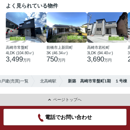
よく見られている物件
高崎市常盤町
前橋市上新田町
高崎市若松町
4LDK (104.80㎡)
3K (46.34㎡)
3LDK (94.40㎡)
3
3,499
750
3,690
万円
万円
万円
戸建(売買)一覧
北高崎駅
新築 高崎市常盤町1期 １号棟
ページトップへ
電話でお問い合わせ