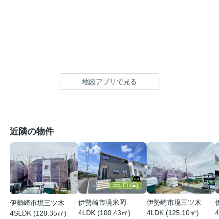
地図アプリで見る
近隣の物件
伊勢崎市境米岡
伊勢崎市境三ツ木
伊勢崎市境三ツ木
4LDK (100.43㎡)
4LDK (125.10㎡)
4
4SLDK (128.35㎡)