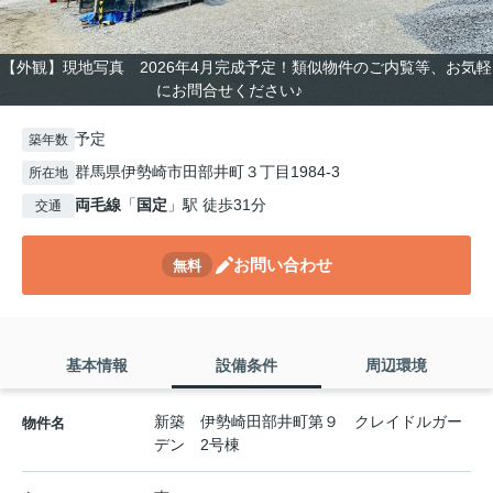
【外観】現地写真 2026年4月完成予定！類似物件のご内覧等、お気軽
にお問合せください♪
予定
築年数
群馬県伊勢崎市田部井町３丁目1984-3
所在地
両毛線
「
国定
」駅 徒歩31分
交通
お問い合わせ
無料
基本情報
設備条件
周辺環境
新築 伊勢崎田部井町第９ クレイドルガー
物件名
デン 2号棟