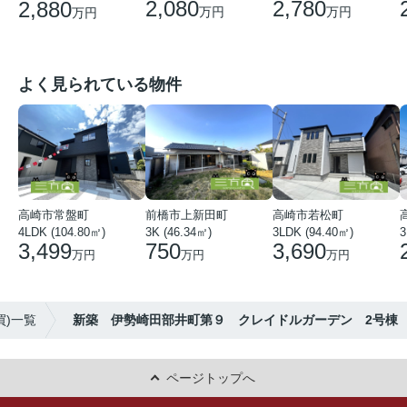
2,080
2,780
2,880
万円
万円
万円
よく見られている物件
高崎市常盤町
前橋市上新田町
高崎市若松町
4LDK (104.80㎡)
3K (46.34㎡)
3LDK (94.40㎡)
3
3,499
750
3,690
万円
万円
万円
買)一覧
新築 伊勢崎田部井町第９ クレイドルガーデン 2号棟
ページトップへ