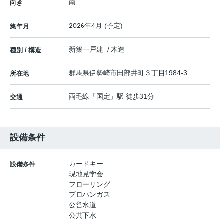
南
向き
2026年4月 (予定)
築年月
新築一戸建 / 木造
種別 / 構造
群馬県
伊勢崎市
田部井町
３丁目1984-3
所在地
両毛線
「
国定
」駅 徒歩31分
交通
設備条件
カードキー
設備条件
現地見学会
フローリング
プロパンガス
公営水道
公共下水