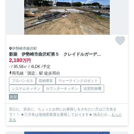
伊勢崎市曲沢町
新築 伊勢崎市曲沢町第５ クレイドルガーデン 3号棟
2,180
万円
- / 95.58㎡ / 4LDK /予定
両毛線「国定」駅 徒歩35分
プロパンガス
収納豊富
ウォークインクロゼット
システムキッチン
カウンターキッチン
浴室乾燥機
新築
安心に、安全に、ちょっとお得にお家探しをされたい方は三方舎ま
で！！ ★三方舎は地域密着度を重視しております★ 地元だか...
もっと
見る