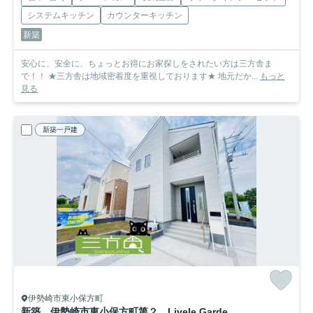
システムキッチン
カウンターキッチン
新築
安心に、安全に、ちょっとお得にお家探しをされたい方は三方舎ま
で！！ ★三方舎は地域密着度を重視しております★ 地元だか...
もっと
見る
新築一戸建
伊勢崎市東小保方町
新築 伊勢崎市東小保方町第２ Livele Garden.S 7号棟