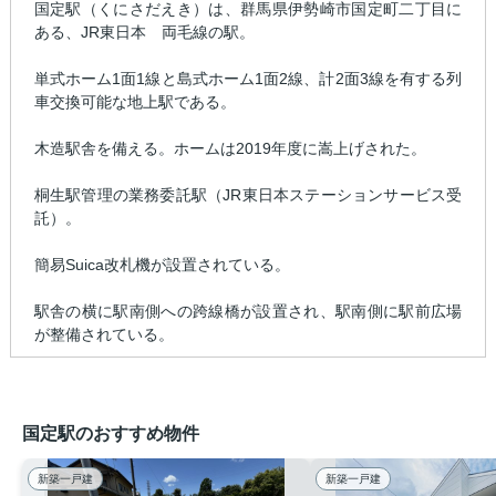
国定駅（くにさだえき）は、群馬県伊勢崎市国定町二丁目に
ある、JR東日本 両毛線の駅。
単式ホーム1面1線と島式ホーム1面2線、計2面3線を有する列
車交換可能な地上駅である。
木造駅舎を備える。ホームは2019年度に嵩上げされた。
桐生駅管理の業務委託駅（JR東日本ステーションサービス受
託）。
簡易Suica改札機が設置されている。
駅舎の横に駅南側への跨線橋が設置され、駅南側に駅前広場
が整備されている。
国定駅のおすすめ物件
新築一戸建
新築一戸建