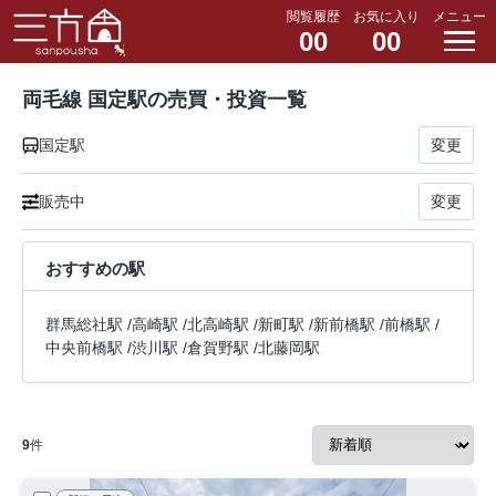
閲覧履歴
お気に入り
メニュー
00
00
両毛線 国定駅の売買・投資一覧
国定駅
変更
販売中
変更
おすすめの駅
群馬総社駅
/
高崎駅
/
北高崎駅
/
新町駅
/
新前橋駅
/
前橋駅
/
中央前橋駅
/
渋川駅
/
倉賀野駅
/
北藤岡駅
9
件