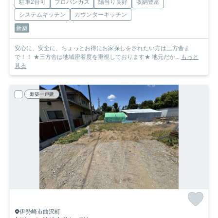
駐車2台可
プロパンガス
陽当り良好
収納豊富
システムキッチン
カウンターキッチン
新築
安心に、安全に、ちょっとお得にお家探しをされたい方は三方舎ま
で！！ ★三方舎は地域密着度を重視しております★ 地元だか...
もっと
見る
新築一戸建
伊勢崎市曲沢町