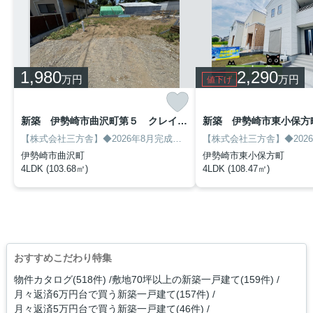
1,980
2,290
万円
万円
値下げ
新築 伊勢崎市曲沢町第５ クレイドルガーデン １号棟
【株式会社三方舎】◆2026年8月完成予定！◆全4区画の新築建売分譲！◆フォリオ赤堀ショッピングセンター徒歩8分でお買い物に便利♪◆土地面積70坪以上！◆フラット35S融資対象物件！◆駐車スペース3台以上♪◆区画の整った閑静な住宅地♪
伊勢崎市曲沢町
伊勢崎市東小保方町
4LDK (103.68㎡)
4LDK (108.47㎡)
おすすめこだわり特集
物件カタログ(518件)
敷地70坪以上の新築一戸建て(159件)
月々返済6万円台で買う新築一戸建て(157件)
月々返済5万円台で買う新築一戸建て(46件)