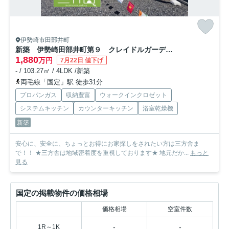
伊勢崎市田部井町
新築 伊勢崎田部井町第９ クレイドルガーデン 3号棟
1,880
万円
7月22日 値下げ
- / 103.27㎡ / 4LDK /新築
両毛線「国定」駅 徒歩31分
プロパンガス
収納豊富
ウォークインクロゼット
システムキッチン
カウンターキッチン
浴室乾燥機
新築
安心に、安全に、ちょっとお得にお家探しをされたい方は三方舎ま
で！！ ★三方舎は地域密着度を重視しております★ 地元だか...
もっと
見る
国定の掲載物件の価格相場
価格相場
空室件数
-
-
1R～1K