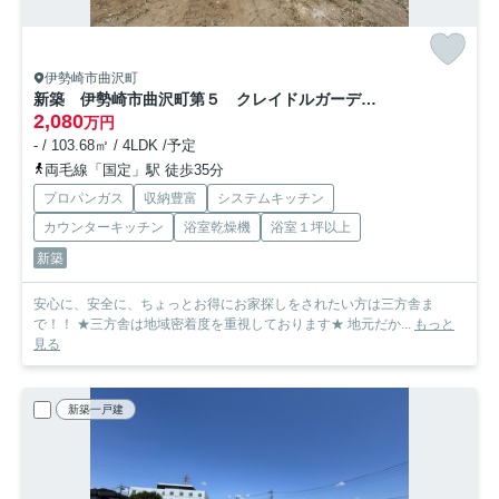
伊勢崎市曲沢町
新築 伊勢崎市曲沢町第５ クレイドルガーデン 2号棟
2,080
万円
- / 103.68㎡ / 4LDK /予定
両毛線「国定」駅 徒歩35分
プロパンガス
収納豊富
システムキッチン
カウンターキッチン
浴室乾燥機
浴室１坪以上
新築
安心に、安全に、ちょっとお得にお家探しをされたい方は三方舎ま
で！！ ★三方舎は地域密着度を重視しております★ 地元だか...
もっと
見る
新築一戸建