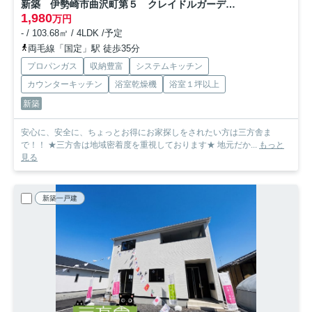
新築 伊勢崎市曲沢町第５ クレイドルガーデン １号棟
1,980
万円
- / 103.68㎡ / 4LDK /予定
両毛線「国定」駅 徒歩35分
プロパンガス
収納豊富
システムキッチン
カウンターキッチン
浴室乾燥機
浴室１坪以上
新築
安心に、安全に、ちょっとお得にお家探しをされたい方は三方舎ま
で！！ ★三方舎は地域密着度を重視しております★ 地元だか...
もっと
見る
新築一戸建