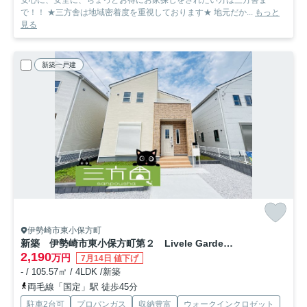
安心に、安全に、ちょっとお得にお家探しをされたい方は三方舎ま
で！！ ★三方舎は地域密着度を重視しております★ 地元だか...
もっと
見る
新築一戸建
伊勢崎市東小保方町
新築 伊勢崎市東小保方町第２ Livele Garden.S 6号棟
2,190
万円
7月14日 値下げ
- / 105.57㎡ / 4LDK /新築
両毛線「国定」駅 徒歩45分
駐車2台可
プロパンガス
収納豊富
ウォークインクロゼット