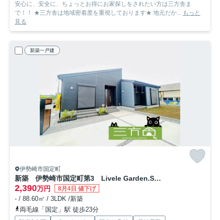
安心に、安全に、ちょっとお得にお家探しをされたい方は三方舎ま
で！！ ★三方舎は地域密着度を重視しております★ 地元だか...
もっと
見る
新築一戸建
伊勢崎市国定町
新築 伊勢崎市国定町第3 Livele Garden.S 2号棟
2,390
万円
8月4日 値下げ
- / 88.60㎡ / 3LDK /新築
両毛線「国定」駅 徒歩23分