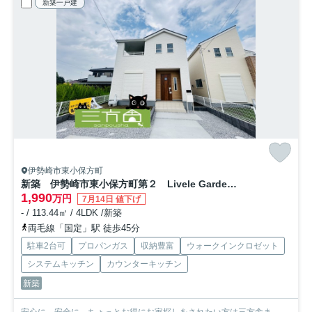
新築一戸建
伊勢崎市東小保方町
新築 伊勢崎市東小保方町第２ Livele Garden.S 5号棟
1,990
万円
7月14日 値下げ
- / 113.44㎡ / 4LDK /新築
両毛線「国定」駅 徒歩45分
駐車2台可
プロパンガス
収納豊富
ウォークインクロゼット
システムキッチン
カウンターキッチン
新築