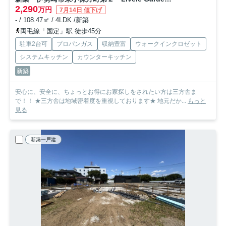
2,290
万円
7月14日 値下げ
- / 108.47㎡ / 4LDK /新築
両毛線「国定」駅 徒歩45分
駐車2台可
プロパンガス
収納豊富
ウォークインクロゼット
システムキッチン
カウンターキッチン
新築
安心に、安全に、ちょっとお得にお家探しをされたい方は三方舎ま
で！！ ★三方舎は地域密着度を重視しております★ 地元だか...
もっと
見る
新築一戸建