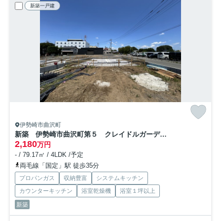
新築一戸建
伊勢崎市曲沢町
新築 伊勢崎市曲沢町第５ クレイドルガーデン 4号棟
2,180
万円
- / 79.17㎡ / 4LDK /予定
両毛線「国定」駅 徒歩35分
プロパンガス
収納豊富
システムキッチン
カウンターキッチン
浴室乾燥機
浴室１坪以上
新築