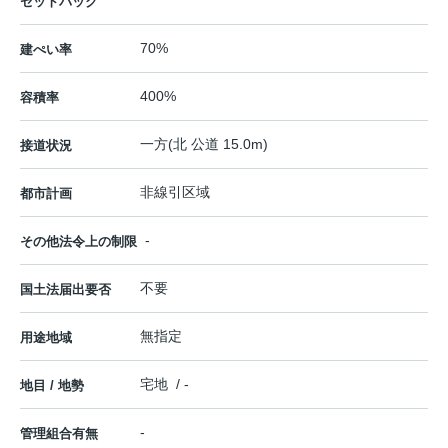
セットバック
70%
建ぺい率
400%
容積率
一方(北 公道 15.0m)
接道状況
非線引区域
都市計画
-
その他法令上の制限
不要
国土法届出要否
無指定
用途地域
宅地 / -
地目 / 地勢
-
管理組合有無