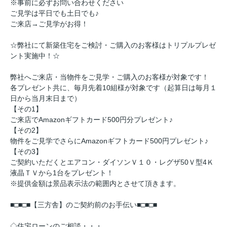
※事前に必ずお問い合わせください
ご見学は平日でも土日でも♪
ご来店→ご見学がお得！
☆弊社にて新築住宅をご検討・ご購入のお客様はトリプルプレゼ
ント実施中！☆
弊社へご来店・当物件をご見学・ご購入のお客様が対象です！
各プレゼント共に、毎月先着10組様が対象です（起算日は毎月１
日から当月末日まで）
【その1】
ご来店でAmazonギフトカード500円分プレゼント♪
【その2】
物件をご見学でさらにAmazonギフトカード500円プレゼント♪
【その3】
ご契約いただくとエアコン・ダイソンＶ１０・レグザ50Ｖ型4Ｋ
液晶ＴＶから1台をプレゼント！
※提供金額は景品表示法の範囲内とさせて頂きます。
■□■□■【三方舎】のご契約前のお手伝い■□■□■
◇住宅ローンのご相談・・・