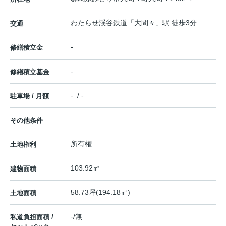
わたらせ渓谷鉄道
「
大間々
」駅 徒歩3分
交通
-
修繕積立金
-
修繕積立基金
- / -
駐車場 / 月額
その他条件
所有権
土地権利
103.92㎡
建物面積
58.73坪(194.18㎡)
土地面積
-/無
私道負担面積 /