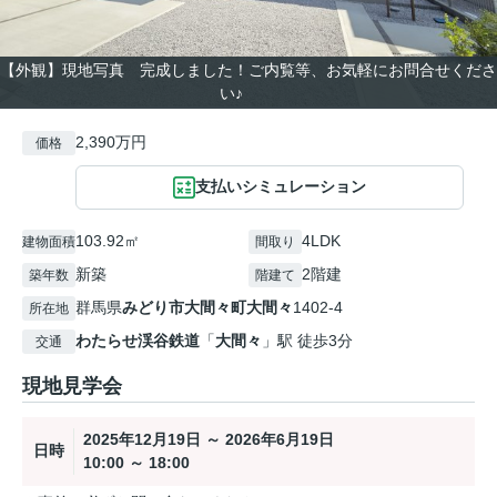
【外観】現地写真 完成しました！ご内覧等、お気軽にお問合せくださ
い♪
2,390万円
価格
支払いシミュレーション
103.92㎡
4LDK
建物面積
間取り
新築
2階建
築年数
階建て
群馬県
みどり市
大間々町大間々
1402-4
所在地
わたらせ渓谷鉄道
「
大間々
」駅 徒歩3分
交通
現地見学会
2025年12月19日 ～ 2026年6月19日
日時
10:00 ～ 18:00