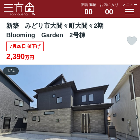
閲覧履歴
お気に入り
メニュー
00
00
新築 みどり市大間々町大間々2期
Blooming Garden 2号棟
7月28日 値下げ
2,390
万円
1
/
24