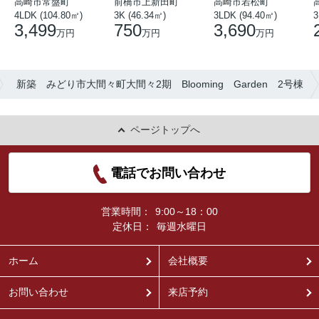
高崎市常盤町
前橋市上新田町
高崎市若松町
3
4LDK (104.80㎡)
3K (46.34㎡)
3LDK (94.40㎡)
3,499
750
3,690
万円
万円
万円
新築 みどり市大間々町大間々2期 Blooming Garden 2号棟
ページトップへ
電話でお問い合わせ
営業時間：
9:00～18：00
定休日：
毎週水曜日
ホーム
会社概要
お問い合わせ
来店予約