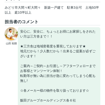
みどり市大間々町大間々
新築一戸建て
駐車3台可
土地50坪
以上
庭10坪以上
担当者のコメント
安心に、安全に、ちょっとお得にお家探しをされた
い方は三方舎まで！！
山田 拓朗
★三方舎は地域密着度を重視しております★
地元だから！少人数だから！出来るご提案が必ずご
ざいます！
ご案内～ご契約～お引渡し～アフターフォローまで
お客様とマンツーマン体制！
転勤等が無い為に担当が急に変わってしまう心配も
無し!
☆各メーカー様の物件を取り扱っております☆
飯田グループホールディングス各６社