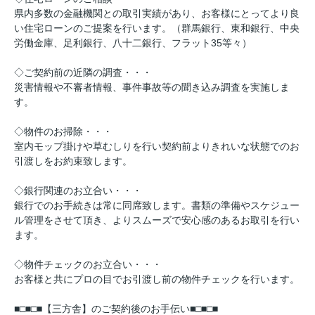
県内多数の金融機関との取引実績があり、お客様にとってより良
い住宅ローンのご提案を行います。（群馬銀行、東和銀行、中央
労働金庫、足利銀行、八十二銀行、フラット35等々）
◇ご契約前の近隣の調査・・・
災害情報や不審者情報、事件事故等の聞き込み調査を実施しま
す。
◇物件のお掃除・・・
室内モップ掛けや草むしりを行い契約前よりきれいな状態でのお
引渡しをお約束致します。
◇銀行関連のお立合い・・・
銀行でのお手続きは常に同席致します。書類の準備やスケジュー
ル管理をさせて頂き、よりスムーズで安心感のあるお取引を行い
ます。
◇物件チェックのお立合い・・・
お客様と共にプロの目でお引渡し前の物件チェックを行います。
■□■□■【三方舎】のご契約後のお手伝い■□■□■