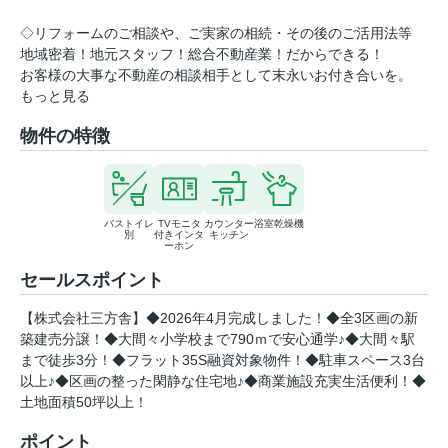
◇リフォームのご相談や、ご実家の相続・その後のご活用法等
地域密着！地元スタッフ！総合不動産業！だからできる！
お客様の大事な不動産の相談相手として末永いお付き合いを。
もっと見る
物件の特徴
バストイレ
TVモニタ
カウンター
浴室乾燥機
別
付きインタ
キッチン
ーホン
セールスポイント
【株式会社三方舎】◆2026年4月完成しました！◆全3区画の新
築建売分譲！◆大間々小学校まで790ｍで安心通学♪◆大間々駅
まで徒歩3分！◆フラット35S融資対象物件！◆駐車スペース3台
以上♪◆区画の整った閑静な住宅地♪◆商業施設充実生活便利！◆
土地面積50坪以上！
ポイント