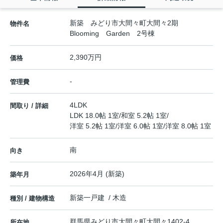
新築 みどり市大間々町大間々2期
物件名
Blooming Garden 2号棟
2,390万円
価格
-
管理費
4LDK
間取り / 詳細
LDK 18.0帖 1室
/
和室 5.2帖 1室
/
洋室 5.2帖 1室
/
洋室 6.0帖 1室
/
洋室 8.0帖 1室
南
向き
2026年4月 (新築)
築年月
新築一戸建 / 木造
種別 / 建物構造
群馬県
みどり市
大間々町大間々
1402-4
所在地