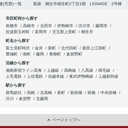
建(売買)一覧
新築 桐生市相生町2丁目1期 LIGNAGE 2号棟
市区町村から探す
前橋市
高崎市
太田市
伊勢崎市
渋川市
藤岡市
佐波郡玉村町
富岡市
児玉郡上里町
桐生市
町名から探す
富士見町時沢
金井
新町
北代田町
新田上江田町
豊城町
南町
藤岡
青柳町
倉賀野町
沿線から探す
湘南新宿ライン高海
上越線
高崎線
八高線
両毛線
上毛電鉄
上信電鉄
信越本線
東武伊勢崎線
上越新幹線
駅から探す
群馬総社
高崎
北高崎
新町
新前橋
前橋
中央前橋
渋川
倉賀野
北藤岡
ページトップへ