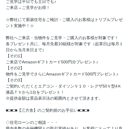
ご見学は平日でも土日でも♪
ご来店→ご見学がお得！
☆弊社にて新築住宅をご検討・ご購入のお客様はトリプルプレゼ
ント実施中！☆
弊社へご来店・当物件をご見学・ご購入のお客様が対象です！
各プレゼント共に、毎月先着10組様が対象です（起算日は毎月１
日から当月末日まで）
【その1】
ご来店でAmazonギフトカード500円分プレゼント♪
【その2】
物件をご見学でさらにAmazonギフトカード500円プレゼント♪
【その3】
ご契約いただくとエアコン・ダイソンＶ１０・レグザ50Ｖ型4Ｋ
液晶ＴＶから1台をプレゼント！
※提供金額は景品表示法の範囲内とさせて頂きます。
■□■□■【三方舎】のご契約前のお手伝い■□■□■
◇住宅ローンのご相談・・・
県内多数の金融機関との取引実績があり、お客様にとってより良