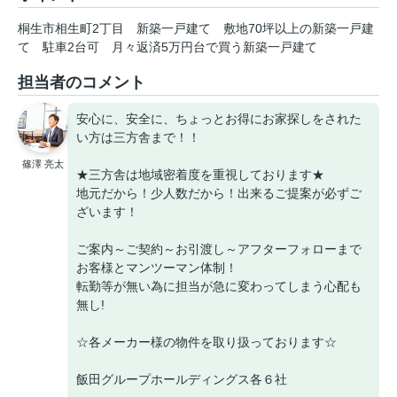
桐生市相生町2丁目
新築一戸建て
敷地70坪以上の新築一戸建
て
駐車2台可
月々返済5万円台で買う新築一戸建て
担当者のコメント
安心に、安全に、ちょっとお得にお家探しをされた
い方は三方舎まで！！
篠澤 亮太
★三方舎は地域密着度を重視しております★
地元だから！少人数だから！出来るご提案が必ずご
ざいます！
ご案内～ご契約～お引渡し～アフターフォローまで
お客様とマンツーマン体制！
転勤等が無い為に担当が急に変わってしまう心配も
無し!
☆各メーカー様の物件を取り扱っております☆
飯田グループホールディングス各６社