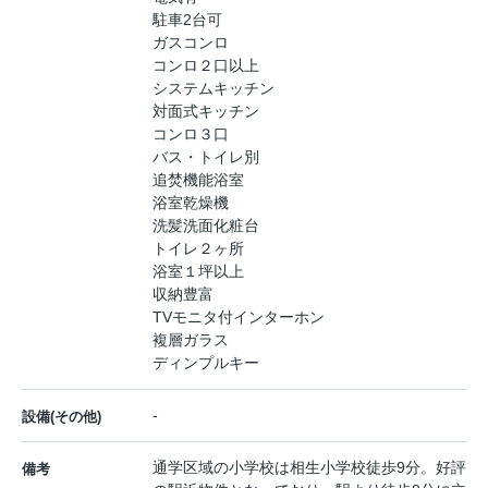
駐車2台可
ガスコンロ
コンロ２口以上
システムキッチン
対面式キッチン
コンロ３口
バス・トイレ別
追焚機能浴室
浴室乾燥機
洗髪洗面化粧台
トイレ２ヶ所
浴室１坪以上
収納豊富
TVモニタ付インターホン
複層ガラス
ディンプルキー
-
設備(その他)
通学区域の小学校は相生小学校徒歩9分。好評
備考