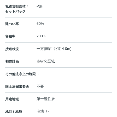
-/無
私道負担面積 /
セットバック
60%
建ぺい率
200%
容積率
一方(南西 公道 4.0m)
接道状況
市街化区域
都市計画
-
その他法令上の制限
不要
国土法届出要否
第一種住居
用途地域
宅地 / -
地目 / 地勢