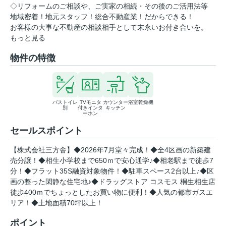
◇リフォームのご相談や、ご実家の相続・その後のご活用法等
地域密着！地元スタッフ！総合不動産業！だからできる！
お客様の大事な不動産の相談相手として末永いお付き合いを。
もっと見る
物件の特徴
バストイレ
TVモニタ
カウンター
浴室乾燥機
別
付きインタ
キッチン
ーホン
セールスポイント
【株式会社三方舎】◆2026年7月堂々完成！◆全4区画の新築建
売分譲！◆相生小学校まで650ｍで安心通学♪◆相老駅まで徒歩7
分！◆フラット35S融資対象物件！◆駐車スペース2台以上♪◆区
画の整った閑静な住宅地♪◆ドラッグストア コスモス 桐生相生店
徒歩400ｍでちょっとしたお買い物に便利！◆人気の都市ガスエ
リア！◆土地面積70坪以上！
ポイント