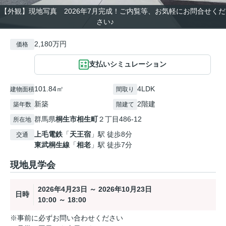
【外観】現地写真 2026年7月完成！ご内覧等、お気軽にお問合せくだ
さい♪
2,180万円
価格
支払いシミュレーション
101.84㎡
4LDK
建物面積
間取り
新築
2階建
築年数
階建て
群馬県
桐生市
相生町
２丁目486-12
所在地
上毛電鉄
「
天王宿
」駅 徒歩8分
交通
東武桐生線
「
相老
」駅 徒歩7分
現地見学会
2026年4月23日 ～ 2026年10月23日
日時
10:00 ～ 18:00
※事前に必ずお問い合わせください