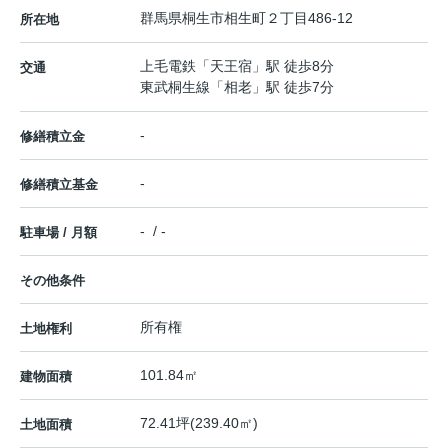
群馬県
桐生市
相生町
２丁目486-12
所在地
上毛電鉄
「
天王宿
」駅 徒歩8分
交通
東武桐生線
「
相老
」駅 徒歩7分
-
修繕積立金
-
修繕積立基金
- / -
駐車場 / 月額
その他条件
所有権
土地権利
101.84㎡
建物面積
72.41坪(239.40㎡)
土地面積