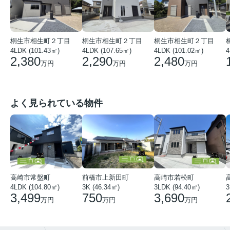
桐生市相生町２丁目
桐生市相生町２丁目
桐生市相生町２丁目
4LDK (101.43㎡)
4LDK (107.65㎡)
4LDK (101.02㎡)
4
2,380
2,290
2,480
万円
万円
万円
よく見られている物件
高崎市常盤町
前橋市上新田町
高崎市若松町
3
4LDK (104.80㎡)
3K (46.34㎡)
3LDK (94.40㎡)
3,499
750
3,690
万円
万円
万円