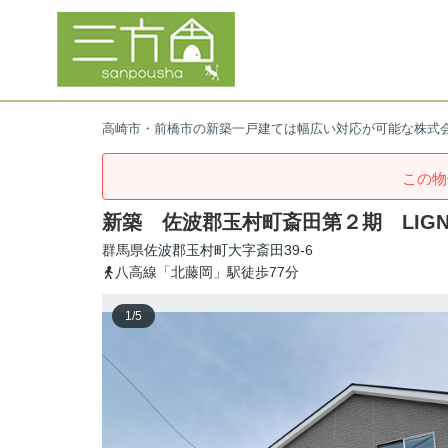
高崎市・前橋市の新築一戸建ては幅広い対応が可能な株式
この物
新築 佐波郡玉村町斎田第２期 LIG
群馬県
佐波郡玉村町
大字斎田
39-6
八高線「北藤岡」駅徒歩77分
1
/
5