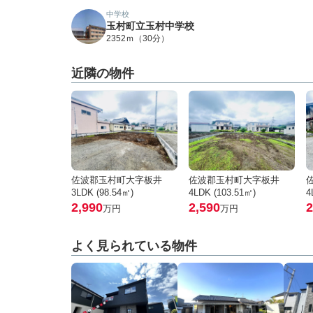
中学校
玉村町立玉村中学校
2352ｍ（30分）
近隣の物件
佐波郡玉村町大字板井
佐波郡玉村町大字板井
3LDK (98.54㎡)
4LDK (103.51㎡)
4
2,990
2,590
2
万円
万円
よく見られている物件