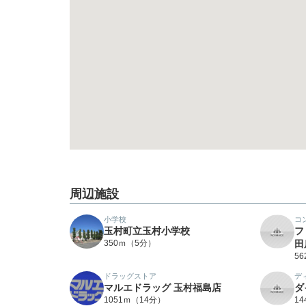
周辺施設
小学校
コ
玉村町立玉村小学校
フ
350ｍ（5分）
田
5
ドラッグストア
デ
マルエドラッグ 玉村福島店
ダ
1051ｍ（14分）
1