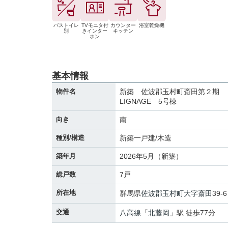
バストイレ
TVモニタ付
カウンター
浴室乾燥機
別
きインター
キッチン
ホン
基本情報
物件名
新築 佐波郡玉村町斎田第２期
LIGNAGE 5号棟
向き
南
種別/構造
新築一戸建/木造
築年月
2026年5月（新築）
総戸数
7戸
所在地
群馬県
佐波郡玉村町
大字斎田
39-6
交通
八高線
「
北藤岡
」駅 徒歩77分