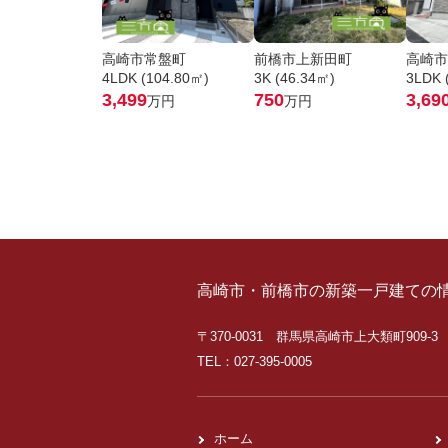
高崎市常盤町
前橋市上新田町
高崎市
4LDK (104.80㎡)
3K (46.34㎡)
3LDK 
3,499
750
3,69
万円
万円
高崎市・前橋市の新築一戸建ての
〒370-0031 群馬県高崎市上大類町909-3
TEL：027-395-0005
ホーム