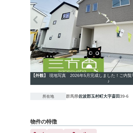
【外観】
現地写真 2026年5月完成しました！ご内
♪
群馬県
佐波郡玉村町
大字斎田
39-6
所在地
物件の特徴