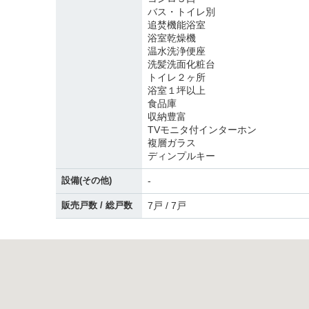
バス・トイレ別
追焚機能浴室
浴室乾燥機
温水洗浄便座
洗髪洗面化粧台
トイレ２ヶ所
浴室１坪以上
食品庫
収納豊富
TVモニタ付インターホン
複層ガラス
ディンプルキー
設備(その他)
-
販売戸数 / 総戸数
7戸 / 7戸