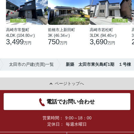
高崎市常盤町
前橋市上新田町
高崎市若松町
4LDK (104.80㎡)
3K (46.34㎡)
3LDK (94.40㎡)
3
3,499
750
3,690
万円
万円
万円
太田市の戸建(売買)一覧
新築 太田市東矢島町1期 １号棟
ページトップへ
電話でお問い合わせ
営業時間：
9:00～18：00
定休日：
毎週水曜日