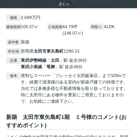
さい♪
2,699万円
価格
105.57㎡
44.79坪
4LDK
建物面積
土地面積
間取り
(148.07㎡)
新築
築年数
群馬県
太田市
東矢島町
1290-21
所在地
東武伊勢崎線
「
太田
」駅 徒歩38分
交通
東武小泉線
「
竜舞
」駅 徒歩38分
便利なスーパー「フレッセイ太田飯塚店」まで328mで
備考
す。綺麗で清潔感のある室内が新築戸建ての特徴です。
当社では多種多様な不動産情報を取り扱っております。
特に太田市にある物件を豊富にご用意しておりますの
で、お気軽にご連絡下さい。
新築 太田市東矢島町1期 １号棟のコメント(お
すすめポイント)
こちらの物件は太田市立旭小学校が230m以内にあります。新築