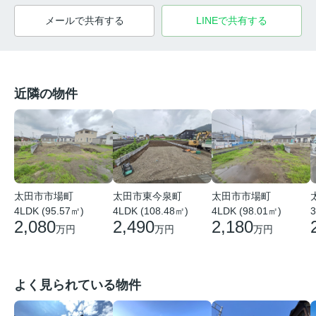
メールで共有する
LINEで共有する
近隣の物件
太田市市場町
太田市東今泉町
太田市市場町
4LDK (95.57㎡)
4LDK (108.48㎡)
4LDK (98.01㎡)
3
2,080
2,490
2,180
万円
万円
万円
よく見られている物件