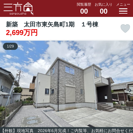
閲覧履歴
お気に入り
メニュー
00
00
新築 太田市東矢島町1期 １号棟
2,699万円
1
/
29
【外観】現地写真 2026年6月完成！ご内覧等、お気軽にお問合せくだ